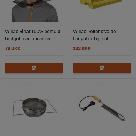
Effektiv håndtering og høst
Ved høst og håndtering af honning er det vigtigt at
anvende udstyr, der både er funktionelt og hygiejnisk. De
Willab Bihat 100% bomuld
Willab Pollensfælde
rette produkter gør arbejdet lettere og sikrer kvalitet i
budget hvid universal
Langstroth plast
slutproduktet.
76 DKK
122 DKK
Udstyr til effektiv honninghøst
Løsninger til hygiejnisk håndtering
Produkter der effektiviserer arbejdsprocesser
Enkle systemer til opbevaring og transport
Det giver et bedre arbejdsflow og højere kvalitet i
produktionen.
Et solidt fundament for moderne
biavl
Biavl handler om at skabe de rette forudsætninger for
både bier og biavler. Med de rette produkter bliver