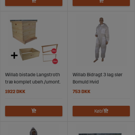
Willab bistade Langstroth
Willab Bidragt 3 lag slør
træ komplet ubeh./umont.
Bomuld Hvid
1922 DKK
753 DKK
Køb!