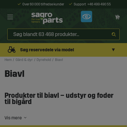
Over 60 000 tilfredse kunder
Support
+46 499 490 55
▼
Søg reservedele via model
Hem
Gård & dyr
Dyrehold
Biavl
Biavl
Produkter til biavl – udstyr og foder
til bigård
Biavl stiller krav til både det rette udstyr og de rette
forudsætninger for at skabe stærke og produktive
bifamilier. Uanset om du driver i mindre skala eller større