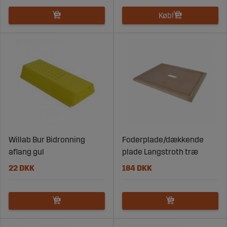
Køb!
Willab Bur Bidronning
Foderplade/dækkende
aflang gul
plade Langstroth træ
22 DKK
184 DKK