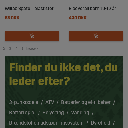
Willab Spatel i plast stor
Biooverall barn 10-12 år
53 DKK
430 DKK
2
3
4
5
Næste
»
Finder du ikke det, du
leder efter?
3-punktsdele
ATV
Batterier og el-tilbehør
Batteri og el
Belysning
Vanding
Brændstof og udstødningssystem
Dyrehold