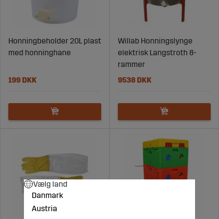
Honningbeholder 20L plast
Willab Honningslynge
med honninghane
elektrisk Langstroth 8-
rammer
199 DKK
9538 DKK
Vælg land
Danmark
Austria