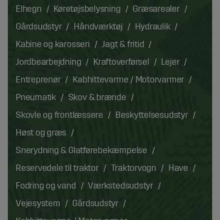
Elhegn
Køretøjsbelysning
Græsarealer
Gårdsudstyr
Håndværktøj
Hydraulik
Kabine og karosseri
Jagt & fritid
Jordbearbejdning
Kraftoverførsel
Lejer
Entreprenør
Kabhittevarme / Motorvarmer
Pneumatik
Skov & brænde
Skovle og frontlæssere
Beskyttelsesudstyr
Høst og græs
Snerydning & Glatførebekæmpelse
Reservedele til traktor
Traktorvogn
Have
Fodring og vand
Værkstedsudstyr
Vejesystem
Gårdsudstyr