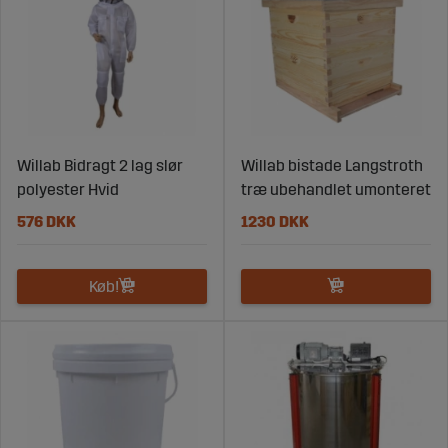
Willab Bidragt 2 lag slør
Willab bistade Langstroth
polyester Hvid
træ ubehandlet umonteret
576 DKK
1230 DKK
Køb!