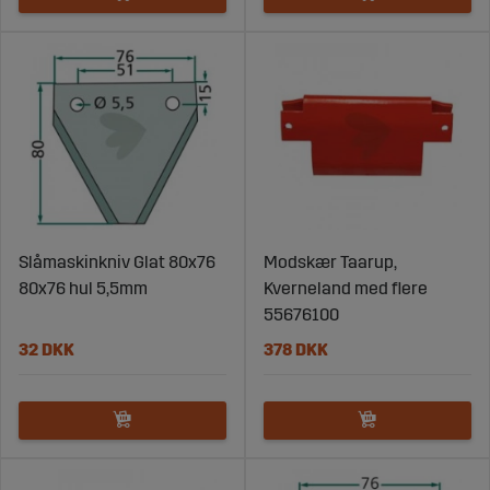
Slåmaskinkniv Glat 80x76
Modskær Taarup,
80x76 hul 5,5mm
Kverneland med flere
55676100
32 DKK
378 DKK