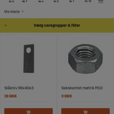
Køb slitdele til skårerbalk og
rotorskårer online hos Sagroparts
Vælg varegrupper & filter
Slåkniv 96x40x3
Sekskantet møtrik M10
19 DKK
3 DKK