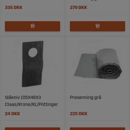
335 DKK
279 DKK
Slåkniv 105X46X3
Presenning grå
Claas/Krone/KL/Pöttinger
24 DKK
225 DKK