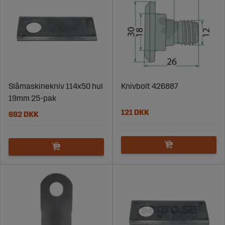
Slåmaskinekniv 114x50 hul
Knivbolt 426887
19mm 25-pak
121 DKK
692 DKK