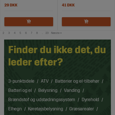
29 DKK
41 DKK
2
3
4
5
6
7
8
..
23
Næste
»
Finder du ikke det, du
leder efter?
3-punktsdele
ATV
Batterier og el-tilbehør
Batteri og el
Belysning
Vanding
Brændstof og udstødningssystem
Dyrehold
Elhegn
Køretøjsbelysning
Græsarealer