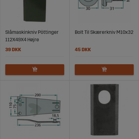
Slåmaskinkniv Pöttinger
Bolt Til Skærerkniv M10x32
112X49X4 Højre
39 DKK
45 DKK