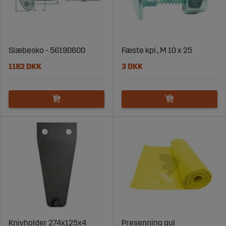
Slæbesko - 56190600
Fæste kpl., M 10 x 25
1182 DKK
3 DKK
Knivholder 274x125x4
Presenning gul