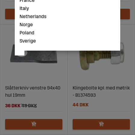
Italy
Netherlands
Norge
Poland
Sverige
Slåtterkniv venstre 94x40
Klingebolte kpl. med møtrik
hul 19mm
- B1374593
44 DKK
36 DKK
48 DKK