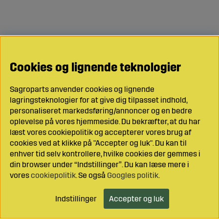
Cookies og lignende teknologier
Sagroparts anvender cookies og lignende
lagringsteknologier for at give dig tilpasset indhold,
personaliseret markedsføring/annoncer og en bedre
oplevelse på vores hjemmeside. Du bekræfter, at du har
læst vores cookiepolitik og accepterer vores brug af
cookies ved at klikke på "Accepter og luk". Du kan til
enhver tid selv kontrollere, hvilke cookies der gemmes i
din browser under “Indstillinger”. Du kan læse mere i
vores
cookiepolitik
. Se også
Googles politik
.
Indstillinger
Accepter og luk