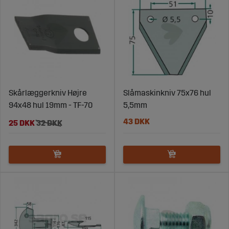
Skårlæggerkniv Højre
Slåmaskinkniv 75x76 hul
94x48 hul 19mm - TF-70
5,5mm
43 DKK
25 DKK
32 DKK