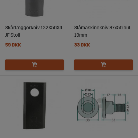
Skårlæggerkniv 132X50X4
Slåmaskinekniv 97x50 hul
JF Stoll
19mm
59 DKK
33 DKK