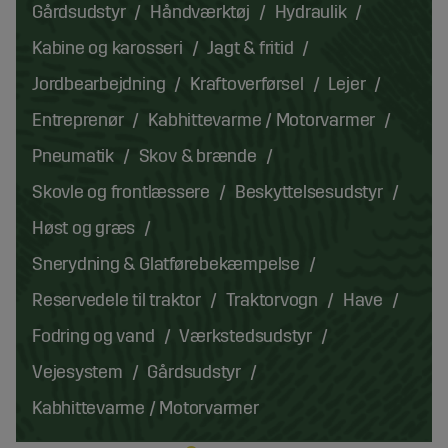
Gårdsudstyr
Håndværktøj
Hydraulik
Kabine og karosseri
Jagt & fritid
Jordbearbejdning
Kraftoverførsel
Lejer
Entreprenør
Kabhittevarme / Motorvarmer
Pneumatik
Skov & brænde
Skovle og frontlæssere
Beskyttelsesudstyr
Høst og græs
Snerydning & Glatførebekæmpelse
Reservedele til traktor
Traktorvogn
Have
Fodring og vand
Værkstedsudstyr
Vejesystem
Gårdsudstyr
Kabhittevarme / Motorvarmer