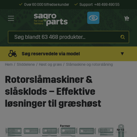
Over 60 000 tilfredse kunder
Support
+46 499 490 55
▼
Søg reservedele via model
Hem
Sliddelene
Høst og græs
Slåmaskine og rotorslåning
Rotorslåmaskiner &
slåsklods – Effektive
løsninger til græshøst