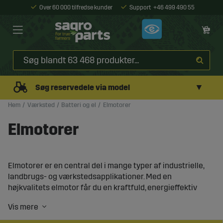
Over 60 000 tilfredse kunder
Support
+46 499 490 55
▼
Søg reservedele via model
Hem
Værksted
Batteri og el
Elmotorer
Elmotorer
Elmotorer er en central del i mange typer af industrielle,
landbrugs- og værkstedsapplikationer. Med en
højkvalitets elmotor får du en kraftfuld, energieffektiv
og driftssikker løsning til at drive pumper, ventilatorer,
transportører, kompressorer og andet udstyr.