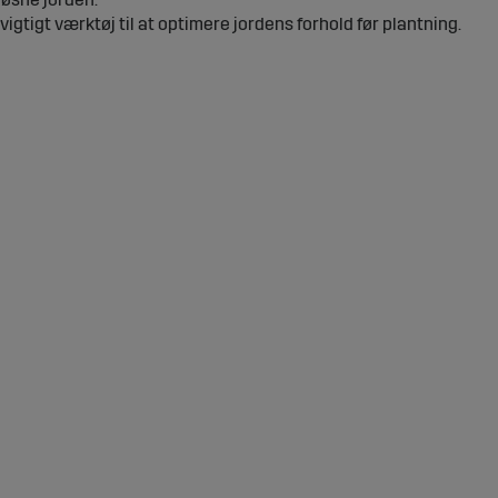
igtigt værktøj til at optimere jordens forhold før plantning.
er der nogle vigtige ting at overveje:
sætningerne for din traktor og det område, du skal bearbejde. J
rere.
r afgørende. For eksempel kan en leret mark kræve en specifik ty