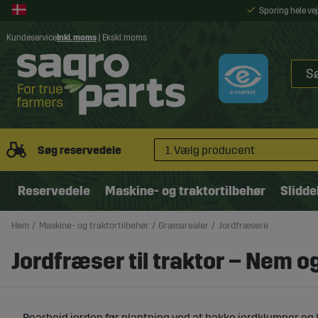
Sporing hele v
Kundeservice
Inkl. moms
|
Ekskl. moms
Søg reservedele
1. Vælg producent
Reservedele
Maskine- og traktortilbehør
Slidde
Hem
Maskine- og traktortilbehør
Græsarealer
Jordfræsere
Jordfræser til traktor – Nem o
Bearbejd jorden før plantning ved at hakke jordklumper og 