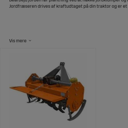
Jordfræseren drives af kraftudtaget på din traktor og er et v
Vigtige faktorer ved valg af jordfræser
Når du leder efter en jordfræser til tilkobling på traktoren, 
1. Korrekt størrelse på jordfræseren
Vælg den rigtige størrelse på jordfræseren baseret på forud
arbejdet, men ikke så stor at den bliver vanskelig at manøv
2. Jordens beskaffenhed
At kende hvilken type jordblanding, du skal arbejde med, e