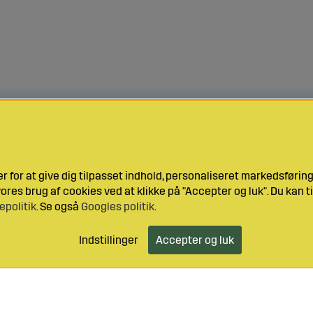
 for at give dig tilpasset indhold, personaliseret markedsføri
res brug af cookies ved at klikke på "Accepter og luk". Du kan ti
epolitik
. Se også
Googles politik
.
Indstillinger
Accepter og luk