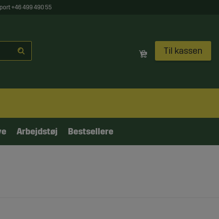
port +46 499 490 55
Til kassen
ve
Arbejdstøj
Bestsellere