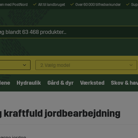
ejen med PostNord
Alt til landbruget
Over 60 000 tilfredse kunder
Sup
2. Vælg model
lene
Hydraulik
Gård & dyr
Værksted
Skov & ha
g kraftfuld jordbearbejdning
løsne jorden.