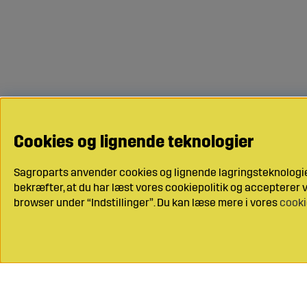
Cookies og lignende teknologier
Sagroparts anvender cookies og lignende lagringsteknologier
bekræfter, at du har læst vores cookiepolitik og accepterer vo
browser under “Indstillinger”. Du kan læse mere i vores
cooki