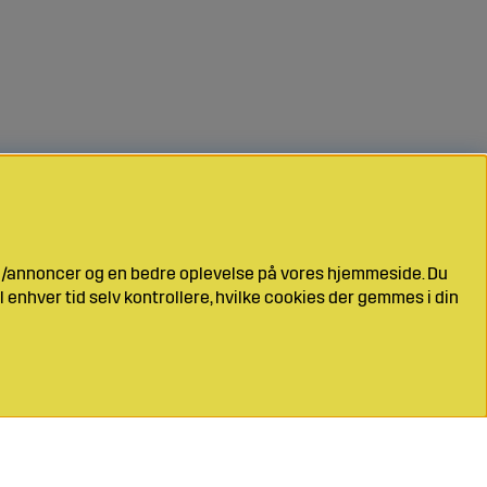
ng/annoncer og en bedre oplevelse på vores hjemmeside. Du
l enhver tid selv kontrollere, hvilke cookies der gemmes i din