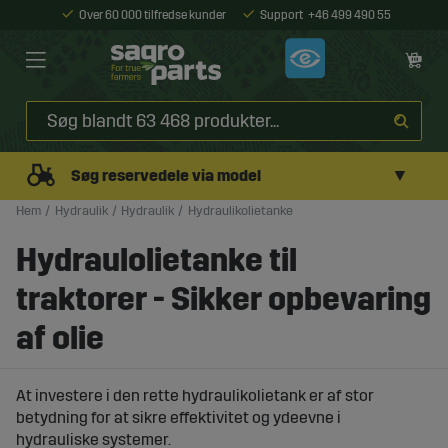
Over 60 000 tilfredse kunder
Support
+46 499 490 55
▼
Søg reservedele via model
Hem
Hydraulik
Hydraulik
Hydraulikolietanke
Hydraulolietanke til
traktorer - Sikker opbevaring
af olie
At investere i den rette hydraulikolietank er af stor
betydning for at sikre effektivitet og ydeevne i
hydrauliske systemer.