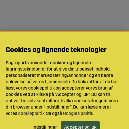
Cookies og lignende teknologier
Sagroparts anvender cookies og lignende
lagringsteknologier for at give dig tilpasset indhold,
personaliseret markedsføring/annoncer og en bedre
oplevelse på vores hjemmeside. Du bekræfter, at du har
læst vores cookiepolitik og accepterer vores brug af
cookies ved at klikke på "Accepter og luk". Du kan til
enhver tid selv kontrollere, hvilke cookies der gemmes i
din browser under “Indstillinger”. Du kan læse mere i
vores
cookiepolitik
. Se også
Googles politik
.
Indstillinger
Accepter og luk