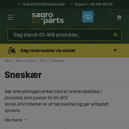
Over 60 000 tilfredse kunder
Support
+46 499 490 55
▼
Søg reservedele via model
Hem
Skov & have
ATV
Sneskær
Sneskær
Gør snerydningen enkel med et sneskrabeblad /
plovblad, som passer til din ATV.
Vores ATV-tilbehør er af høj kvalitet og gør arbejdet
sjovere.