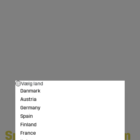
Vælg land
Danmark
Austria
Germany
Spain
Finland
Spørgsmål og svar om
France