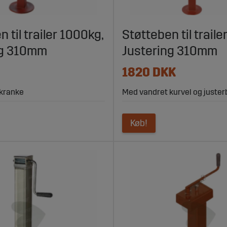
 til trailer 1000kg,
Støtteben til traile
ng 310mm
Justering 310mm
1820 DKK
kranke
Med vandret kurvel og juster
Køb!