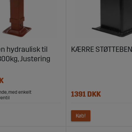
n hydraulisk til
KÆRRE STØTTEBE
3800kg, Justering
K
nde, med enkelt
1391 DKK
entil
Køb!