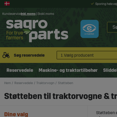
Sporing hele v
Kundeservice
Inkl. moms
|
Ekskl. moms
Søg reservedele
1. Vælg producent
Reservedele
Maskine- og traktortilbehør
Slidde
Hem
Reservedele
Traktorvogn
Støtteben
Støtteben til traktorvogne & t
Støtteben e
Dine valg