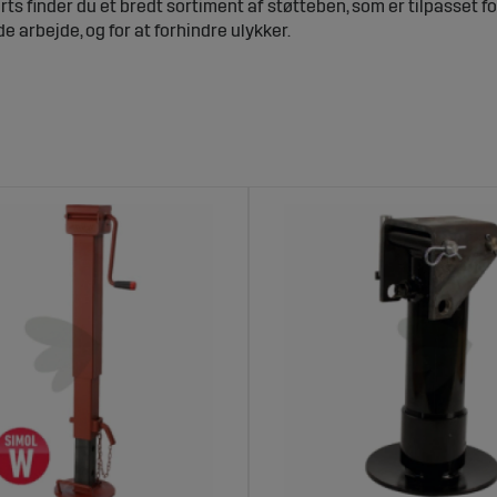
ts finder du et bredt sortiment af støtteben, som er tilpasset fo
de arbejde, og for at forhindre ulykker.
en til traktorvogne – Stabilitet og sikker
jælper med at holde traktorvognen i en sikker og stabil position 
r bevæger sig under lastning og losning. Dette er særligt vigtigt
de rette støtteben forbedrer sikkerheden for både udstyr og per
dvalg af støtteben hos Sagroparts
tilbyder et varieret sortiment af støtteben til traktorvogne, inkl
or at passe mange forskellige vognmodeller. Disse støtteben er b
 en stabil arbejdsstilling.
 ved at vælge støtteben fra Sagroparts