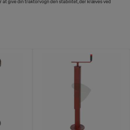
r at give din traktorvogn den stabilitet, der kræves ved
hed ved lastning og parkering
ved arbejde, hvilket reducerer risikoen for, at vognen
 ved arbejde på ujævnt underlag eller når vognen er fuldt
sonale.
usive forskellige størrelser og udførelser, som er
ygget til at tåle tung belastning og er nemme at justere