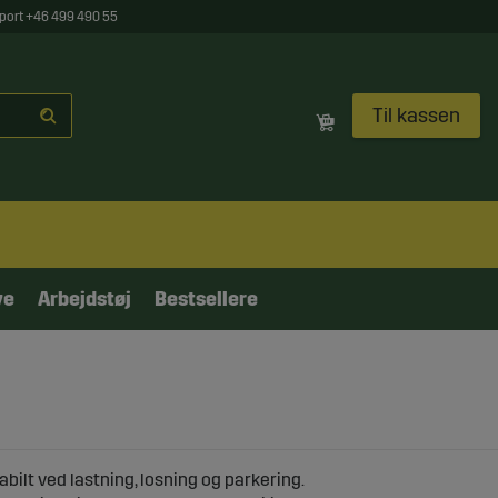
port +46 499 490 55
Til kassen
ve
Arbejdstøj
Bestsellere
bilt ved lastning, losning og parkering.