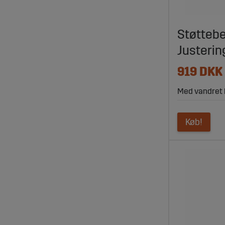
Støtteben
Justeri
919 DKK
Med vandret 
Køb!