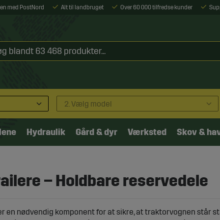
ejen med PostNord
Alt til landbruget
Over 60 000 tilfredse kunder
Sup
2. Vælg model
lene
Hydraulik
Gård & dyr
Værksted
Skov & ha
railere – Holdbare reservedele
r en nødvendig komponent for at sikre, at traktorvognen står sta