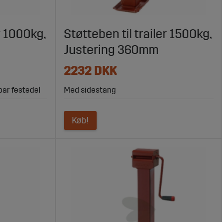
r 1000kg,
Støtteben til trailer 1500kg,
Justering 360mm
2232 DKK
bar festedel
Med sidestang
Køb!