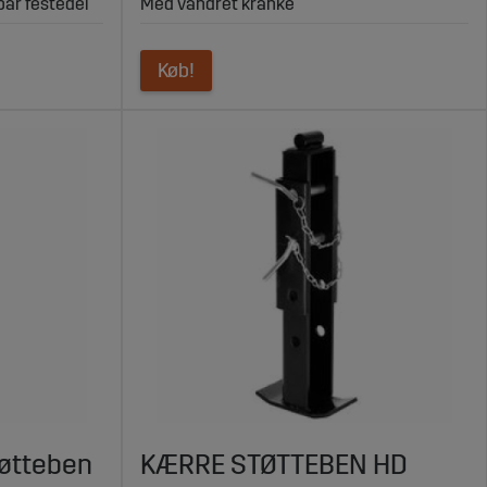
bar festedel
Med vandret kranke
Køb!
øtteben
KÆRRE STØTTEBEN HD