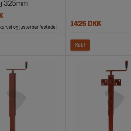
ng 325mm
K
1425 DKK
urvel og justerbar festedel
Køb!