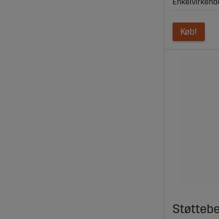
Enkelvirkend
Køb!
Støtteben