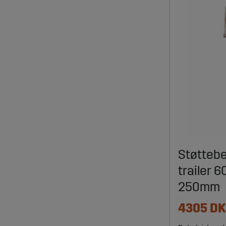
Støttebe
trailer 
250mm
4305 D