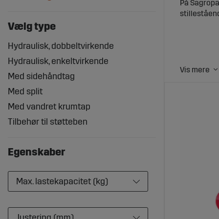
På Sagropar
stilleståen
Vælg type
Hydraulisk, dobbeltvirkende
Hydraulisk, enkeltvirkende
Støtteb
Med sidehåndtag
Med split
Støtteben h
Med vandret krumtap
tipper elle
lastet, da 
Tilbehør til støtteben
Stort u
Egenskaber
Sagroparts 
tilpasset f
for at sikre
Max. lastekapacitet (kg)
Fordele
Justering (mm)