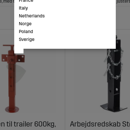
France
e, med trækfjeder
Med vandret kurvel og juster
Italy
Netherlands
Køb!
Norge
Poland
Sverige
 til trailer 600kg,
Arbejdsredskab St