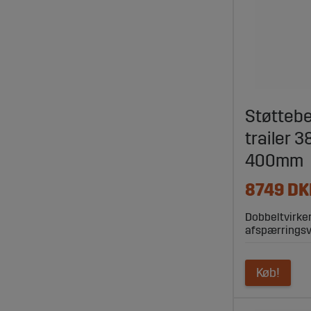
Støttebe
trailer 
400mm
8749 DK
Dobbeltvirke
afspærringsv
Køb!