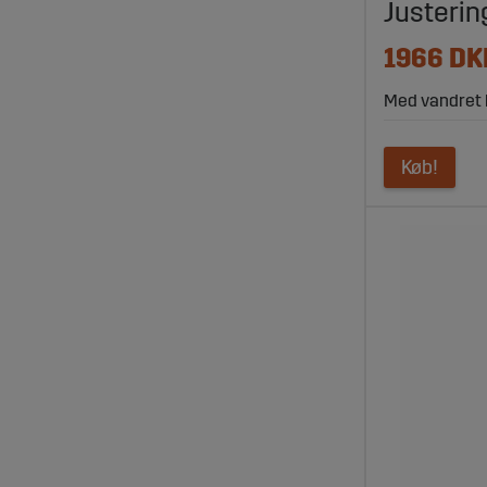
Justeri
1966 DK
Med vandret k
Køb!