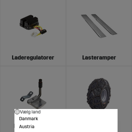
Laderegulatorer
Lasteramper
Vælg land
Danmark
Motorvarmere
Snekæder
Austria