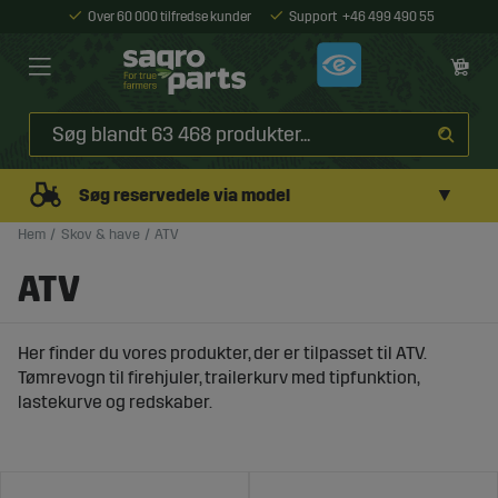
Over 60 000 tilfredse kunder
Support
+46 499 490 55
▼
Søg reservedele via model
Hem
Skov & have
ATV
ATV
Her finder du vores produkter, der er tilpasset til ATV.
Tømrevogn til firehjuler, trailerkurv med tipfunktion,
lastekurve og redskaber.