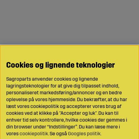
Cookies og lignende teknologier
Sagroparts anvender cookies og lignende
lagringsteknologier for at give dig tilpasset indhold,
personaliseret markedsføring/annoncer og en bedre
oplevelse på vores hjemmeside. Du bekræfter, at du har
læst vores cookiepolitik og accepterer vores brug af
cookies ved at klikke på "Accepter og luk". Du kan til
enhver tid selv kontrollere, hvilke cookies der gemmes i
din browser under “Indstillinger”. Du kan læse mere i
vores
cookiepolitik
. Se også
Googles politik
.