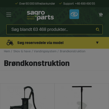
Over 60 000 tilfredse kunder
Support
+46 499 490 55
▼
Søg reservedele via model
Hem
Skov & have
Vandingssystem
Brøndkonstruktion
Brøndkonstruktion