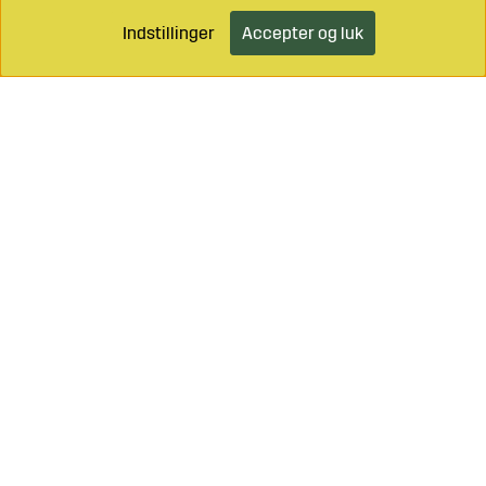
Indstillinger
Accepter og luk
Ring til os på
+46 499 490 55
Mail os på
info@sagroparts.dk
Handelsbetingelser
Klik her