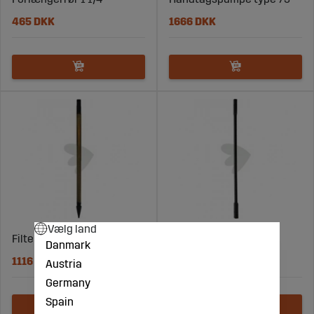
465 DKK
1666 DKK
Vælg land
Filter 1 1/4"
Forlængelse 1000m
Danmark
1116 DKK
628 DKK
Austria
Germany
Spain