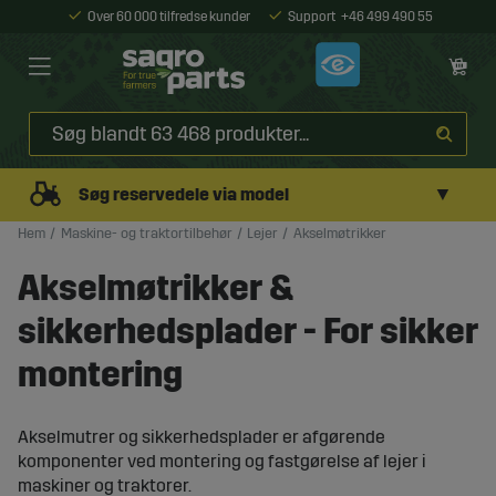
Over 60 000 tilfredse kunder
Support
+46 499 490 55
▼
Søg reservedele via model
Hem
Maskine- og traktortilbehør
Lejer
Akselmøtrikker
Akselmøtrikker &
sikkerhedsplader - For sikker
montering
Akselmutrer og sikkerhedsplader er afgørende
komponenter ved montering og fastgørelse af lejer i
maskiner og traktorer.