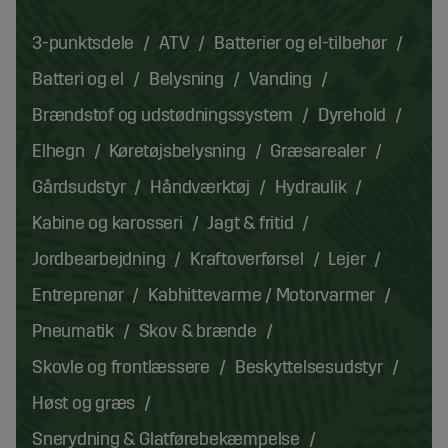
3-punktsdele
ATV
Batterier og el-tilbehør
Batteri og el
Belysning
Vanding
Brændstof og udstødningssystem
Dyrehold
Elhegn
Køretøjsbelysning
Græsarealer
Gårdsudstyr
Håndværktøj
Hydraulik
Kabine og karosseri
Jagt & fritid
Jordbearbejdning
Kraftoverførsel
Lejer
Entreprenør
Kabhittevarme / Motorvarmer
Pneumatik
Skov & brænde
Skovle og frontlæssere
Beskyttelsesudstyr
Høst og græs
Snerydning & Glatførebekæmpelse