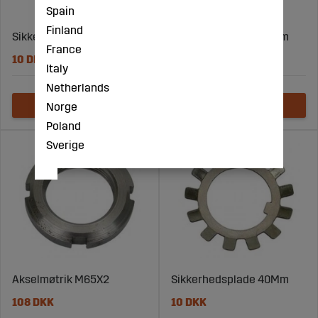
Spain
Finland
Sikkerhedsplade 35Mm
Sikkerhedsplade 50Mm
France
10 DKK
15 DKK
Italy
Netherlands
Norge
Poland
Sverige
Akselmøtrik M65X2
Sikkerhedsplade 40Mm
108 DKK
10 DKK