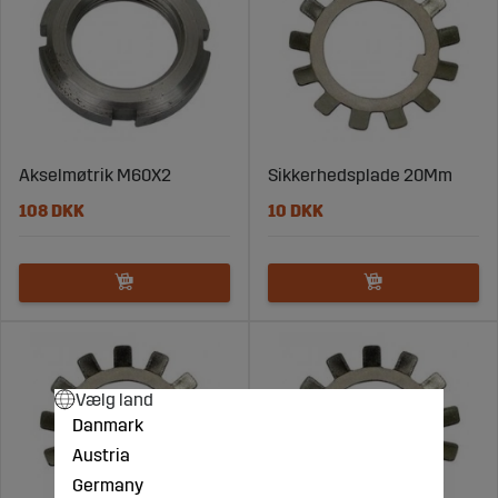
Akselmøtrik M60X2
Sikkerhedsplade 20Mm
108 DKK
10 DKK
Vælg land
Danmark
Austria
Germany