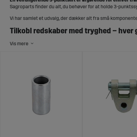
Sagroparts finder du alt, du behøver for at holde 3-punkts
Vi har samlet et udvalg, der dækker alt fra små komponenter
Tilkobl redskaber med tryghed – hver
I landbrugets hverdag bruges 3-punktsliften intensivt – fra 
skæv belastning eller slidte bøsninger kan hurtigt føre til
Med de rette dele mindsker du friktionen, forbedrer stabi
Rette del til rette funktion – vores s
Uanset om du skal udskifte en simpel bolt eller ombygge hele
Topstænger og hydrauliske topstænger
– for præcis juste
Stabilisatorstænger og dragarms tilbehør
– som holder red
Bøsninger, ledgaffel og hultapper
– for jævn bevægelse og 
Pallegaffel til 3-punkt og svejsebare fæstner
– for tilpass
Redskabsbolte, gribersplitter og øvrige tilbehør
– for sikke