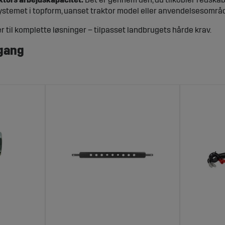
systemet i topform, uanset traktor model eller anvendelsesområ
 til komplette løsninger – tilpasset landbrugets hårde krav.
 gang
redskabsudskiftning i værkstedet til præcisionsarbejde i marken. 
 skader, stilstand og unødvendige omkostninger.
liteten og forlænger levetiden på både redskaber og maskine.
ortiment dækker hele systemet
 tilkoblingen, har vi det, du behøver. I vores sortiment finder d
ring af redskabets vinkel
skabet stabilt i sideretning
reduceret friktion
et håndtering og konstruktion
r låsning og hurtig montering