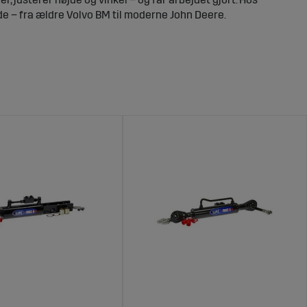
de – fra ældre Volvo BM til moderne John Deere.
Derfor er det vigtigt, at alle dele holder standard. Slør,
u blandt andet: