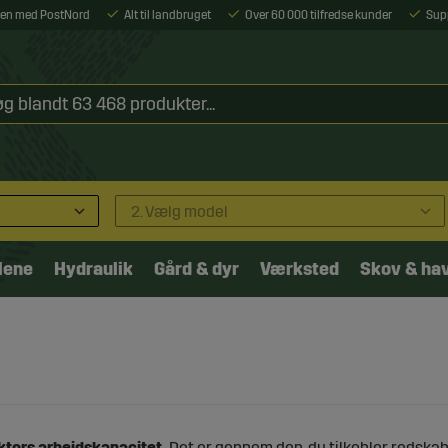
ejen med PostNord
Alt til landbruget
Over 60 000 tilfredse kunder
Sup
2. Vælg model
lene
Hydraulik
Gård & dyr
Værksted
Skov & ha
ktors arbejdskapacitet.
Det er gennem den, du tilkobler redskaber