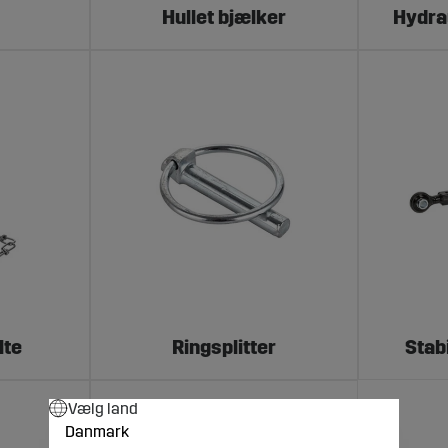
g holdbarhed i reel anvendelse.
Hullet bjælker
Hydra
el til din 3-punktskobling
arm? Eller om dit redskab kræver en hydraulisk topstang? Vi hos 
re i marken.
ræcis som den skal, i dag og i morgen.
lte
Ringsplitter
Stab
Vælg land
Danmark