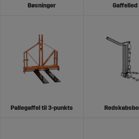
Alle dele er udvalgt med fokus på kvalitet, kompatibilitet o
Bøsninger
Gaffelled
Vi hjælper dig med at finde den rette d
Behøver du at vide, hvilken bøsning der passer til din drag
traktorer – og vi ved, hvad der kræves for, at det skal funge
Kontakt os
– så sørger vi for, at din 3-punktslift fungerer p
Pallegaffel til 3-punkts
Redskabsbo