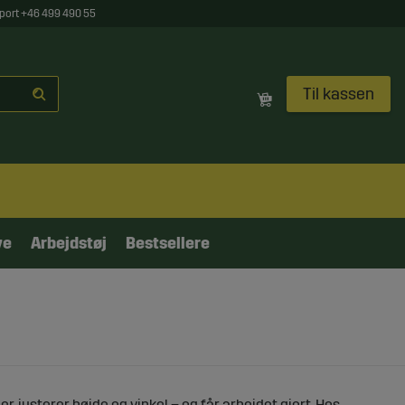
port +46 499 490 55
Til kassen
ve
Arbejdstøj
Bestsellere
, justerer højde og vinkel – og får arbejdet gjort. Hos