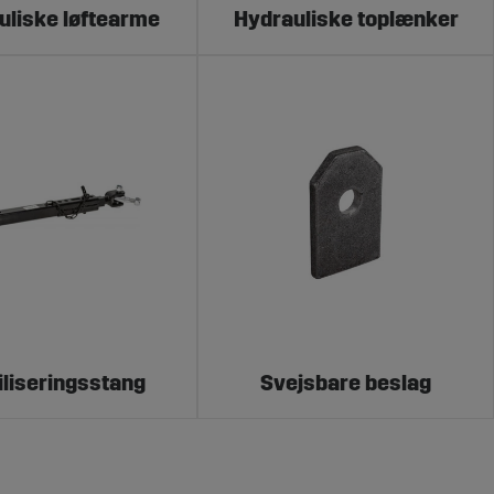
uliske løftearme
Hydrauliske toplænker
Sagroparts har lang erfaring med reservedele til
iliseringsstang
Svejsbare beslag