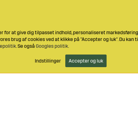
 for at give dig tilpasset indhold, personaliseret markedsføri
res brug af cookies ved at klikke på "Accepter og luk". Du kan ti
epolitik
. Se også
Googles politik
.
Indstillinger
Accepter og luk