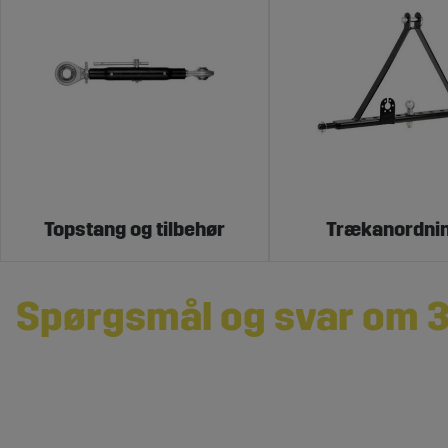
Topstang og tilbehør
Trækanordni
Spørgsmål og svar om 
Hvad er 3-punktsdele for traktorer?
3-punktsdele er komponenter, der udgør traktorens