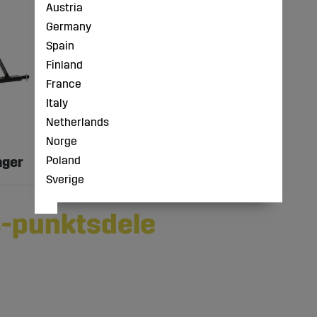
Austria
Germany
Spain
Finland
France
Italy
Netherlands
Norge
nger
Trækstangstilbehør
Poland
Sverige
3-punktsdele
 trepunktsløftesystem, som bruges til at tilkoble og