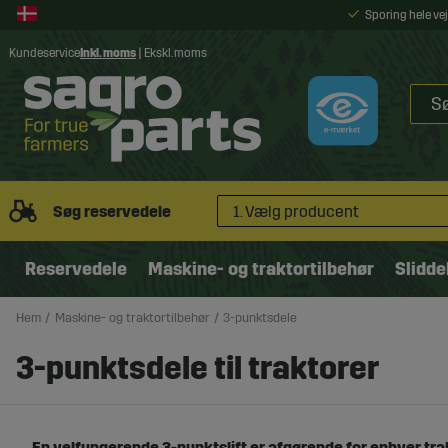
Sporing hele v
Kundeservice
Inkl. moms
|
Ekskl. moms
Søg reservedele
1. Vælg producent
Reservedele
Maskine- og traktortilbehør
Slidde
Hem
Maskine- og traktortilbehør
3-punktsdele
3-punktsdele til traktorer
En velfungerende 3-punktslift er afgørende for enhver tra