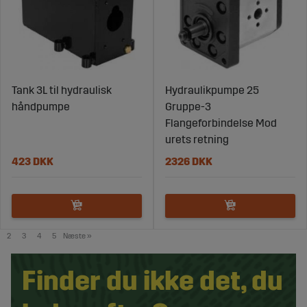
Tank 3L til hydraulisk
Hydraulikpumpe 25
håndpumpe
Gruppe-3
Flangeforbindelse Mod
urets retning
423 DKK
2326 DKK
2
3
4
5
Næste
»
Finder du ikke det, du