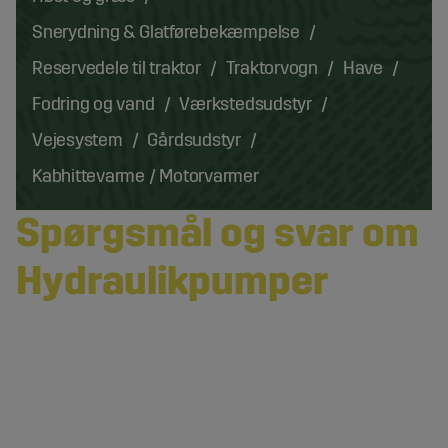
Snerydning & Glatførebekæmpelse
Reservedele til traktor
Traktorvogn
Have
Fodring og vand
Værkstedsudstyr
Vejesystem
Gårdsudstyr
Kabhittevarme / Motorvarmer
Spørgsmål og svar om
Hydraulikpumper
Hvilken type hydraulikpumpe er bedst til traktorer?
Tandhjulspumper er almindelige på traktorer takket
Hvad er forskellen mellem tandhjulspumper og
være deres robusthed og høje pålidelighed. De giver
stempelpumper?
stabilt flow og er lette at vedligeholde.