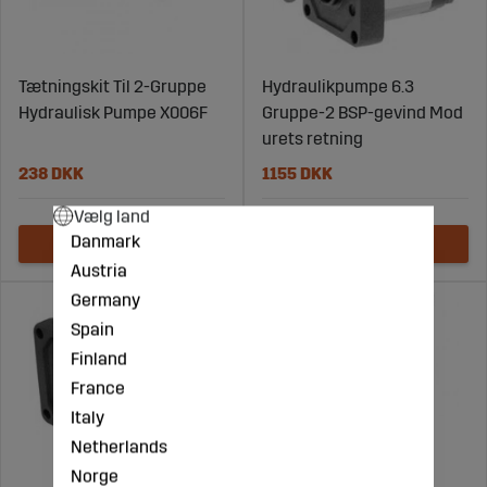
Tætningskit Til 2-Gruppe
Hydraulikpumpe 6.3
Hydraulisk Pumpe X006F
Gruppe-2 BSP-gevind Mod
urets retning
238 DKK
1155 DKK
Vælg land
Danmark
Austria
Germany
Spain
Finland
France
Italy
Netherlands
Norge