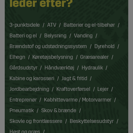
leder efter?
3-punktsdele
ATV
Batterier og el-tilbehør
Batteri og el
Belysning
Vanding
Brændstof og udstødningssystem
Dyrehold
Elhegn
Køretøjsbelysning
Græsarealer
Gårdsudstyr
Håndværktøj
Hydraulik
Kabine og karosseri
Jagt & fritid
Jordbearbejdning
Kraftoverførsel
Lejer
Entreprenør
Kabhittevarme / Motorvarmer
Pneumatik
Skov & brænde
Skovle og frontlæssere
Beskyttelsesudstyr
Høst og græs