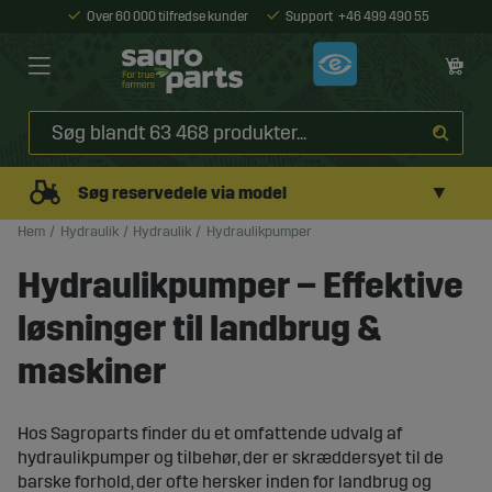
Over 60 000 tilfredse kunder
Support
+46 499 490 55
▼
Søg reservedele via model
Hem
Hydraulik
Hydraulik
Hydraulikpumper
Hydraulikpumper – Effektive
løsninger til landbrug &
maskiner
Hos Sagroparts finder du et omfattende udvalg af
hydraulikpumper og tilbehør, der er skræddersyet til de
barske forhold, der ofte hersker inden for landbrug og