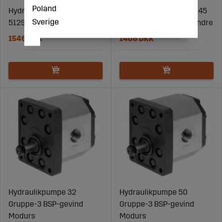
Poland
Hydraulikpumpe A25 Fiat
Hydraulik Håndpumpe 45
Sverige
5129478
til dobbelvirkende cylindre
1546 DKK
1408 DKK
Hydraulikpumpe 32
Hydraulikpumpe 50
Gruppe-3 BSP-gevind
Gruppe-3 BSP-gevind
Modurs
Modurs