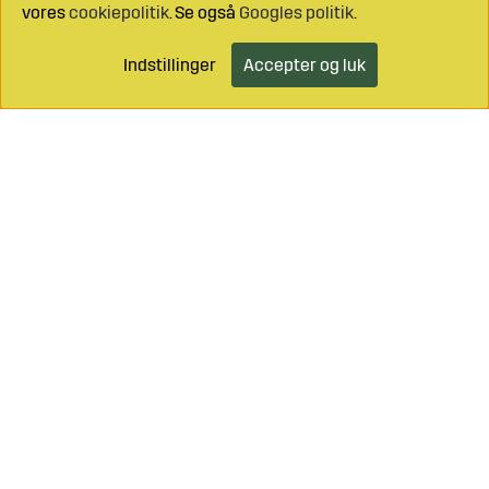
vores
cookiepolitik
. Se også
Googles politik
.
Indstillinger
Accepter og luk
Ring til os på
+46 499 490 55
Mail os på
info@sagroparts.dk