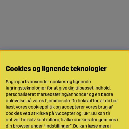
Cookies og lignende teknologier
Sagroparts anvender cookies og lignende
lagringsteknologier for at give dig tilpasset indhold,
personaliseret markedsføring/annoncer og en bedre
oplevelse på vores hjemmeside. Du bekræfter, at du har
læst vores cookiepolitik og accepterer vores brug af
cookies ved at klikke på "Accepter og luk". Du kan til
enhver tid selv kontrollere, hvilke cookies der gemmes i
din browser under “Indstillinger”. Du kan læse mere i