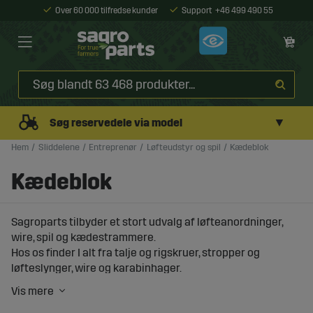
Over 60 000 tilfredse kunder
Support
+46 499 490 55
▼
Søg reservedele via model
Hem
Sliddelene
Entreprenør
Løfteudstyr og spil
Kædeblok
Kædeblok
Sagroparts tilbyder et stort udvalg af løfteanordninger,
wire, spil og kædestrammere.
Hos os finder I alt fra talje og rigskruer, stropper og
løfteslynger, wire og karabinhager.
I finder også manuelle spil og spil fra 12 volt op til 380
volt.