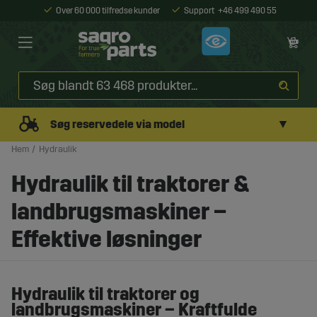
Over 60 000 tilfredse kunder
Support
+46 499 490 55
▼
Søg reservedele via model
Hem
Hydraulik
Hydraulik til traktorer &
landbrugsmaskiner –
Effektive løsninger
Hydraulik til traktorer og
landbrugsmaskiner – Kraftfulde