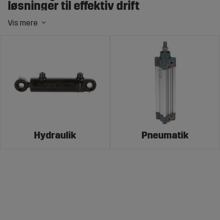
løsninger til effektiv drift
Hydraulik er en central teknologi inden for landbruget,
anvendt til at overføre kraft gennem væsker under tryk.
Dette muliggør styring og bevægelse af forskellige
maskindele, såsom løftearme og skovle, hvilket øger
effektiviteten og præcisionen i arbejdet.
På Sagroparts kan du finde et omfattende sortiment af
hydraulik
,
hydraulikkomponenter og tilbehør, inklusive
pumper, cylindre, ventiler og slanger, særligt tilpasset til
traktorer og landbrugsmaskiner.
Hydraulik
Pneumatik
Forskellen mellem hydraulik og
pneumatik
Både hydraulik og pneumatik anvendes til at overføre
kraft i forskellige systemer, men de adskiller sig i det
medium, de bruger og deres anvendelser: