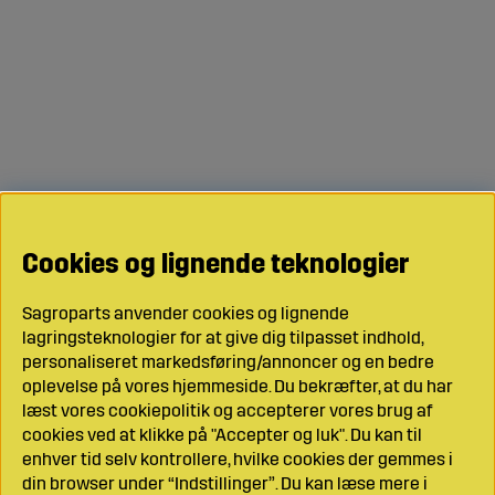
Cookies og lignende teknologier
Sagroparts anvender cookies og lignende
lagringsteknologier for at give dig tilpasset indhold,
personaliseret markedsføring/annoncer og en bedre
oplevelse på vores hjemmeside. Du bekræfter, at du har
læst vores cookiepolitik og accepterer vores brug af
cookies ved at klikke på "Accepter og luk". Du kan til
enhver tid selv kontrollere, hvilke cookies der gemmes i
din browser under “Indstillinger”. Du kan læse mere i