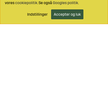
vores
cookiepolitik
. Se også
Googles politik
.
Indstillinger
Accepter og luk
Ring til os på
+46 499 490 55
Mail os på
info@sagroparts.dk