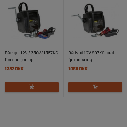
Bådspil 12V / 350W 1587KG
Bådspil 12V 907KG med
fjernbetjening
fjernstyring
1387 DKK
1058 DKK