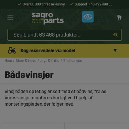
Over 60 000 tilfredse kunder
Support
+46 499 490 55
▼
Søg reservedele via model
Hem
Skov & have
Jagt & fritid
Bådsvinsjer
Bådsvinsjer
Vinsj båden op let og enkelt med et bådvinsj fra os.
Vores vinsjer monteres hurtigt ved hjælp af
monteringspladen, der følger med.