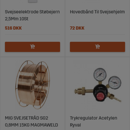
Svejseelektrode Støbejern
Hovedbånd Til Svejsehjelm
2,5Mm 10St
516 DKK
72 DKK
MIG SVEJSETRÅD SG2
Trykregulator Acetylen
0,8MM 15KG MAGMAWELD
Ryval