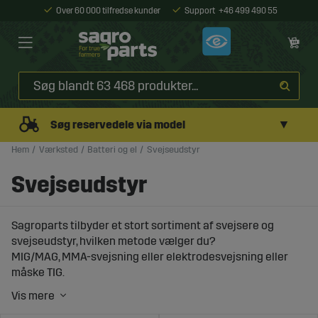
Over 60 000 tilfredse kunder
Support
+46 499 490 55
▼
Søg reservedele via model
Hem
Værksted
Batteri og el
Svejseudstyr
Svejseudstyr
Sagroparts tilbyder et stort sortiment af svejsere og
svejseudstyr, hvilken metode vælger du?
MIG/MAG, MMA-svejsning eller elektrodesvejsning eller
måske TIG.
Hos os finder du alt, hvad du har brug for. Svejsetråd,
svejsepistoler, dyser, beskyttelsesudstyr, svejsehjelme