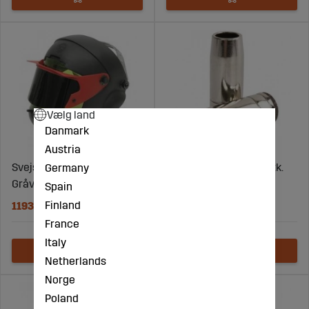
Vælg land
Danmark
Austria
Germany
Svejsehjelm Euromask
Gasdyse 2500 MIG 2 stk.
Gråværdi 1,7 + 8
Spain
Finland
1193 DKK
215 DKK
France
Italy
Netherlands
Norge
Poland