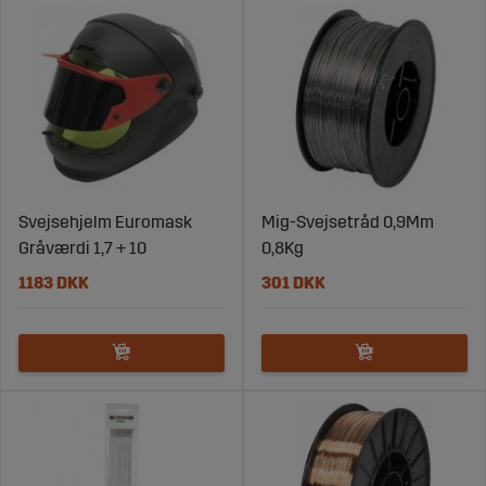
og meget mere.
Svejsehjelm Euromask
Mig-Svejsetråd 0,9Mm
Gråværdi 1,7 + 10
0,8Kg
1183 DKK
301 DKK