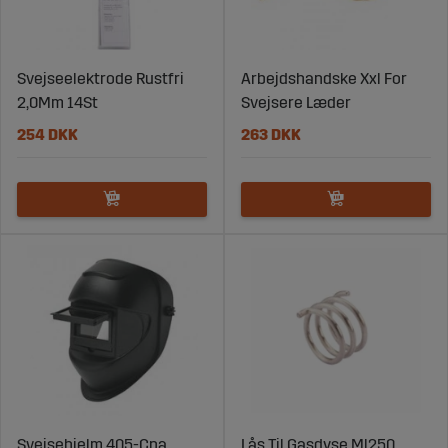
Svejseelektrode Rustfri
Arbejdshandske Xxl For
2,0Mm 14St
Svejsere Læder
254 DKK
263 DKK
Svejsehjelm 405-Cpa
Lås Til Gasdyse Ml250