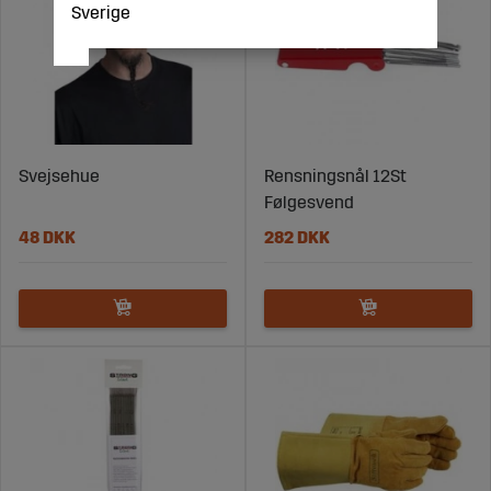
Sverige
Svejsehue
Rensningsnål 12St
Følgesvend
48 DKK
282 DKK