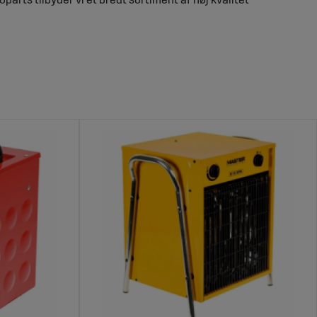
er. De bidrager til:
ov.
valiteten.