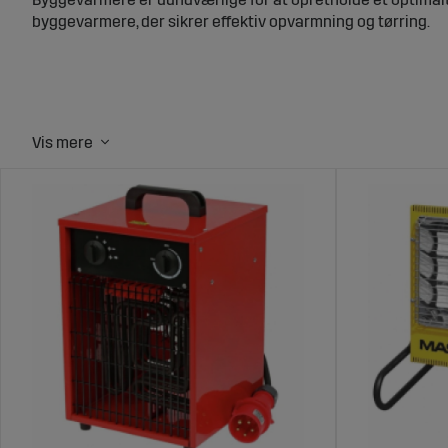
byggevarmere, der sikrer effektiv opvarmning og tørring.
Hvad er byggevarmere, og hvorfor er d
Byggevarmere er portable varmeenheder designet til hurtig
Forebygge fugt og skimmel gennem effektiv tørring.
Skabe et behageligt arbejdsmiljø for arbejdere.
Fremskynde tørringsprocesser for materialer som beton og
Fordele ved at købe byggevarmere fra
Høj kvalitet:
Vores byggevarmere er nøje udvalgt for a
Bredt sortiment:
Vi tilbyder varmere i forskellige ka
Konkurrencedygtige priser:
Få valuta for pengene me
Hurtig levering:
Effektive leveringsløsninger sikrer, at
Hvordan du vælger den rette byggeva