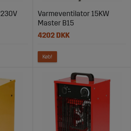
 230V
Varmeventilator 15KW
Master B15
4202 DKK
Køb!
rencedygtige priser og hurtig levering er vi din
fektivt og sikkert arbejdsmiljø i dag.