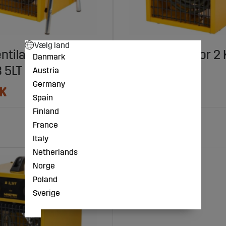
Vælg land
ntilator 5KW
Byggeventilator 2
Danmark
 5LT
Master B 2LT
Austria
Germany
K
1168 DKK
Spain
Finland
France
Køb!
Italy
Netherlands
Norge
Poland
Sverige