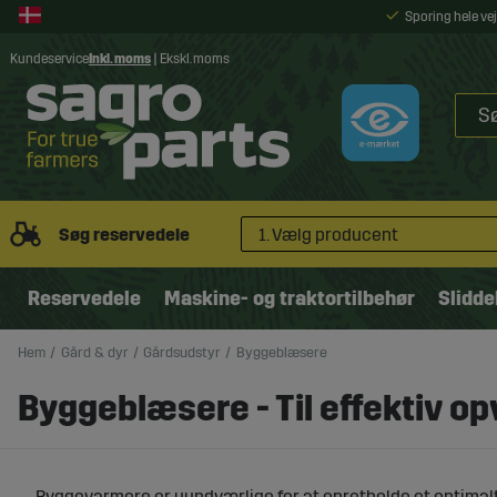
Sporing hele v
Kundeservice
Inkl. moms
|
Ekskl. moms
Søg reservedele
1. Vælg producent
Reservedele
Maskine- og traktortilbehør
Slidde
Hem
Gård & dyr
Gårdsudstyr
Byggeblæsere
Byggeblæsere - Til effektiv o
Byggevarmere er uundværlige for at opretholde et optimalt a