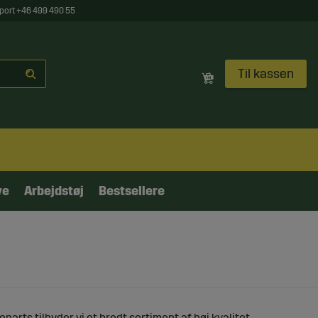
port +46 499 490 55
Til kassen
ve
Arbejdstøj
Bestsellere
arts tilbyder vi et bredt sortiment af høj kvalitet