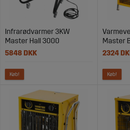
Infrarødvarmer 3KW
Varmeve
Master Hall 3000
Master B
5848 DKK
2324 DK
Køb!
Køb!