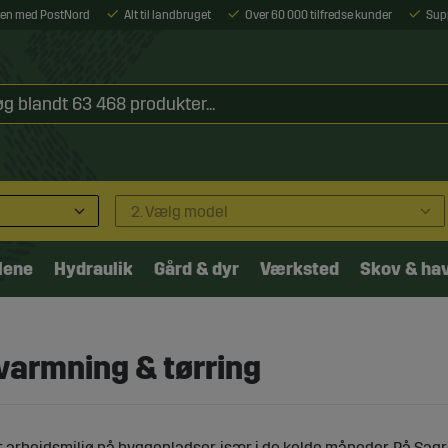
ejen med PostNord
Alt til landbruget
Over 60 000 tilfredse kunder
Sup
2. Vælg model
lene
Hydraulik
Gård & dyr
Værksted
Skov & ha
pvarmning & tørring
rbejdsmiljø på byggepladser, især i de kolde måneder. På Sagrop