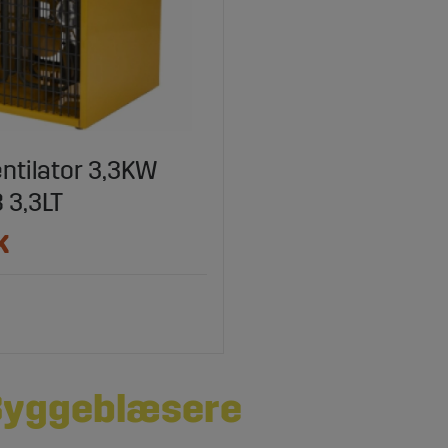
ntilator 3,3KW
 3,3LT
K
Byggeblæsere