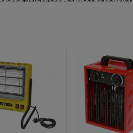
e vigtige?
t at opvarme store og ofte trækfulde områder såsom byggeplads
 maling.
 Sagroparts
t sikre lang holdbarhed og pålidelig ydeevne.
paciteter og brændstoffer for at imødekomme dine specifikke beh
d vores prisvenlige alternativer uden at gå på kompromis med k
 du modtager din bestilling, når du har brug for den.
rmer