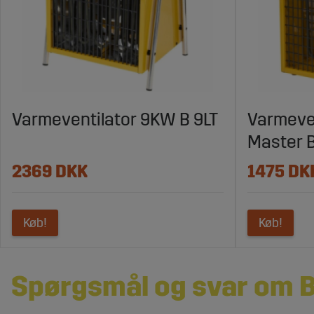
Varmeventilator 9KW B 9LT
Varmeve
Master B
2369 DKK
1475 DK
Køb!
Køb!
Spørgsmål og svar om 