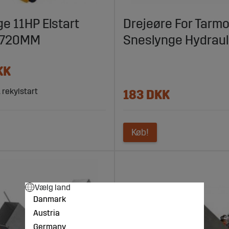
lynger til landbrugsmaskiner
e 11HP Elstart
Drejeøre For Tarm
rydning og giver dig bedre kontrol over vintervedligeholdelsen. 
t 720MM
Sneslynge Hydraul
interløsninger inden for landbruget.
KK
 rekylstart
183 DKK
Køb!
Vælg land
Danmark
Austria
Germany