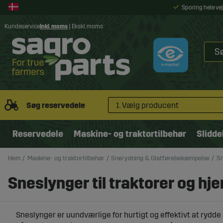
Sporing hele v
Kundeservice
Inkl. moms
|
Ekskl. moms
Søg reservedele
1. Vælg producent
Reservedele
Maskine- og traktortilbehør
Slidde
Hem
Maskine- og traktortilbehør
Snerydning & Glatførebekæmpelse
Sn
Sneslynger til traktorer og h
Sneslynger er uundværlige for hurtigt og effektivt at rydde