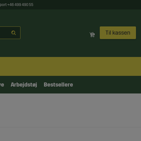
port +46 499 490 55
Til kassen
ve
Arbejdstøj
Bestsellere