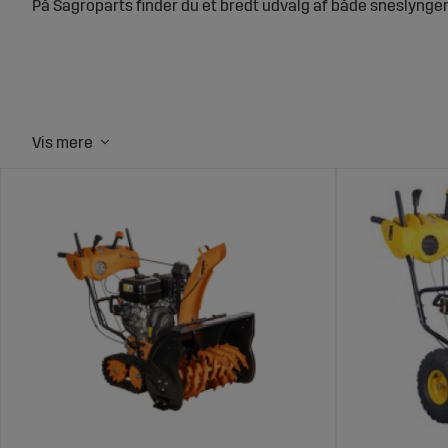
På Sagroparts finder du et bredt udvalg af både sneslynger
Sneslynger til traktorer og landbrugsm
Sneslynger gør det muligt at rydde sne hurtigt og effektivt
virksomheder, der arbejder i snefyldte områder, kan snesly
og giver en glattere arbejdsproces under vinterforhold.
Stort udvalg af sneslynger hos Sagro
Sagroparts tilbyder sneslynger i forskellige modeller og stø
arbejdsvilkår og levere langvarig ydeevne og effektivitet. P
Fordele ved at vælge sneslynger fra S
1. **Effektiv snerydning**: Rydder hurtigt sne fra store omr
**Tilpasningsdygtige modeller**: Fås i forskellige størrelse