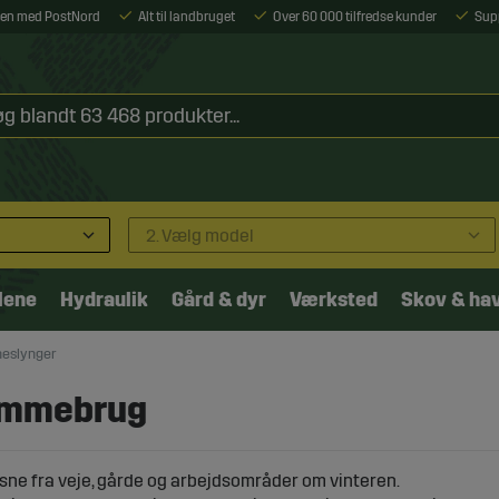
ejen med PostNord
Alt til landbruget
Over 60 000 tilfredse kunder
Sup
2. Vælg model
lene
Hydraulik
Gård & dyr
Værksted
Skov & ha
eslynger
jemmebrug
 sne fra veje, gårde og arbejdsområder om vinteren.