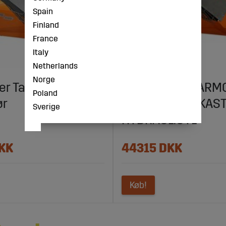
Spain
Finland
France
Italy
Netherlands
Norge
r Tarmo Ll1225 2-
SNERYDDER TARM
Poland
ør
LL1250H 2-UDKAS
Sverige
HYDRAUL.CYL
KK
44315 DKK
Køb!