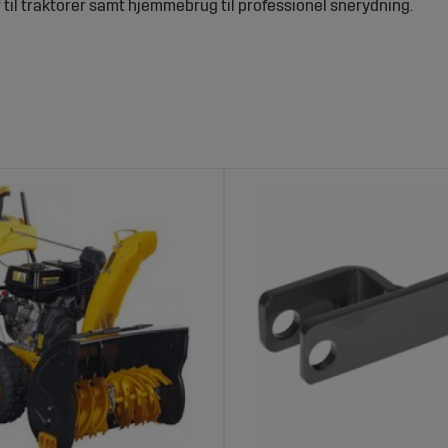
 til traktorer samt hjemmebrug til professionel snerydning.
askiner – Effektiv snerydning til vinterve
, hvilket er afgørende for at holde veje, indkørsler og arbejdso
nger spare både tid og arbejdsindsats om vinteren. En sneslynge
parts
rrelser, der passer til forskellige typer af traktorer og maskiner
rodukterne er designet til at håndtere både let og tung sne og ha
agroparts
åder og giver god tilgængelighed. 2. **Holdbare og robuste**: Fre
r og udførelser for at passe til forskellige maskiner og snerydn