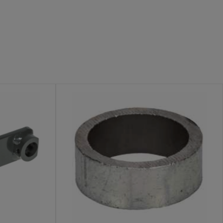
dligeholdelse
mråder sikre og tilgængelige. For landmænd og
 er et kraftfuldt værktøj, der klarer store mængder sne
. Vores sneslynger er bygget til at tåle landbrugets hårde
r funktioner, der sikrer en glat og jævn snerydning.
mstillede til at klare landbrugets hårde vinterforhold. 3.
ingsbehov.