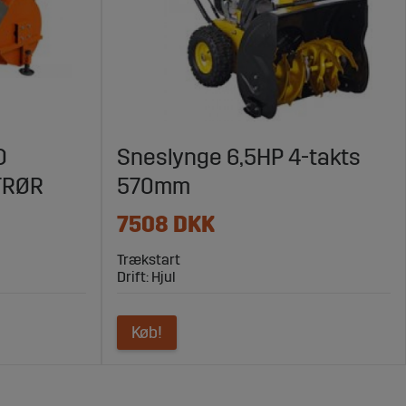
O
Sneslynge 6,5HP 4-takts
TRØR
570mm
7508 DKK
Trækstart
Drift: Hjul
Køb!