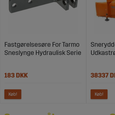
Fastgørelsesøre For Tarmo
Snerydde
Sneslynge Hydraulisk Serie
Udkastr
183 DKK
38337 D
Køb!
Køb!