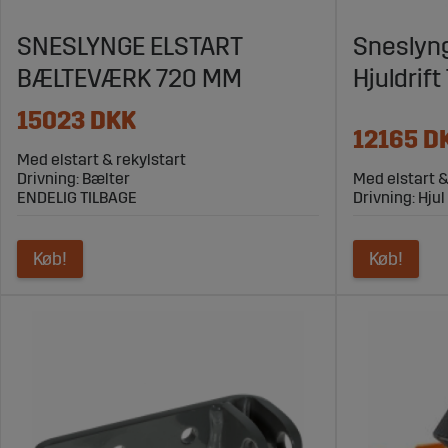
Udforsk Sagroparts sortiment af snes
SNESLYNGE ELSTART
Sneslyng
Besøg Sagroparts for at finde sneslynger, der letter din sne
BÆLTEVÆRK 720 MM
Hjuldrif
Sagroparts din pålidelige partner for sneslynger og andre v
15023 DKK
12165 D
Med elstart & rekylstart
Drivning: Bælter
Med elstart &
ENDELIG TILBAGE
Drivning: Hjul
Køb!
Køb!