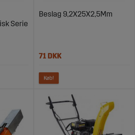
o
Beslag 9,2X25X2,5Mm
Med produkter af høj kvalitet og hurtig levering er
isk Serie
71 DKK
Køb!