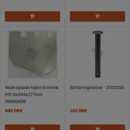
Skæreplade højre Grimme
Sorteringsskive - 3703255
mfl. 6x264x277mm
08900456
990 DKK
142 DKK