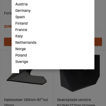
Austria
Germany
Forbinder 08900018
Fræsekrog Svejset
Spain
10060816
Finland
2148 DKK
305 DKK
France
Italy
Netherlands
Norge
Poland
Sverige
Hakkeskær 180mm 40° hul
Skæreplade venstre
16mm
6x264x277mm Grimme