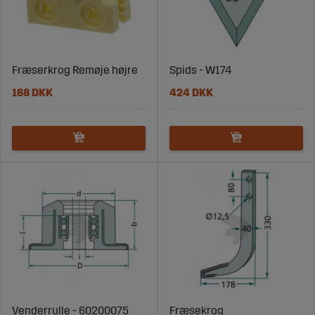
Fræserkrog Remøje højre
Spids - W174
168 DKK
424 DKK
Venderrulle - 60200075
Fræsekrog