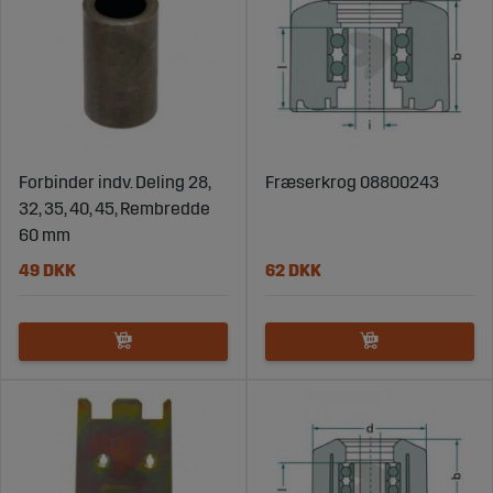
Forbinder indv. Deling 28,
Fræserkrog 08800243
32, 35, 40, 45, Rembredde
60 mm
49 DKK
62 DKK