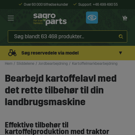
Over 60 000 tilfredse kunder
Support
+46 499 490 55
▼
Søg reservedele via model
Hem
Sliddelene
Jordbearbejdning
Kartoffelmarkbearbejdning
Bearbejd kartoffelavl med
det rette tilbehør til din
landbrugsmaskine
Effektive tilbehør til
kartoffelproduktion med traktor