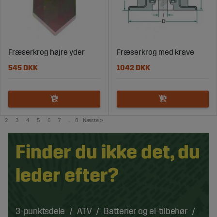
Fræserkrog højre yder
Fræserkrog med krave
545 DKK
1042 DKK
2
3
4
5
6
7
..
8
Næste
»
Finder du ikke det, du
leder efter?
3-punktsdele
ATV
Batterier og el-tilbehør