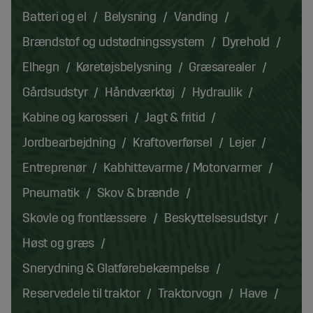
Batteri og el
Belysning
Vanding
Brændstof og udstødningssystem
Dyrehold
Elhegn
Køretøjsbelysning
Græsarealer
Gårdsudstyr
Håndværktøj
Hydraulik
Kabine og karosseri
Jagt & fritid
Jordbearbejdning
Kraftoverførsel
Lejer
Entreprenør
Kabhittevarme / Motorvarmer
Pneumatik
Skov & brænde
Skovle og frontlæssere
Beskyttelsesudstyr
Høst og græs
Snerydning & Glatførebekæmpelse
Reservedele til traktor
Traktorvogn
Have