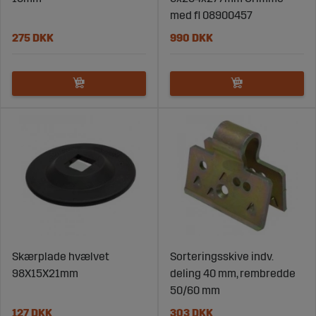
med fl 08900457
275 DKK
990 DKK
Skærplade hvælvet
Sorteringsskive indv.
98X15X21mm
deling 40 mm, rembredde
50/60 mm
127 DKK
303 DKK