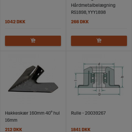
Hårdmetalbelægning
RS1898, YYY1898
1042 DKK
266 DKK
Hakkeskær 160mm 40° hul
Rulle - 20039267
16mm
212 DKK
1841 DKK