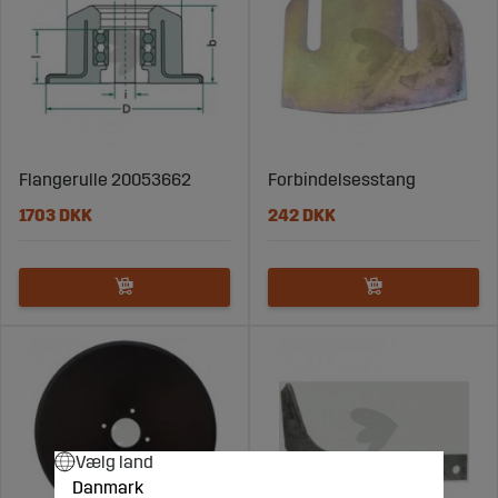
Flangerulle 20053662
Forbindelsesstang
1703 DKK
242 DKK
Vælg land
Danmark