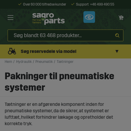
Over 60 000 tilfredse kunder
Support
+46 499 490 55
▼
Søg reservedele via model
Hem
Hydraulik
Pneumatik
Tætninger
Pakninger til pneumatiske
systemer
Tætninger er en afgørende komponent inden for
pneumatiske systemer, da de sikrer, at systemet er
lufttæt, hvilket forhindrer lækage og opretholder det
korrekte tryk.
På Sagroparts finder du et bredt udvalg af tætninger til