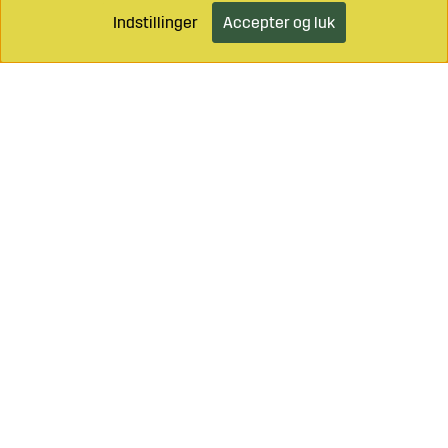
Indstillinger
Accepter og luk
Ring til os på
+46 499 490 55
Mail os på
info@sagroparts.dk
Handelsbetingelser
Klik her
Fortrydelsesret
Klik her