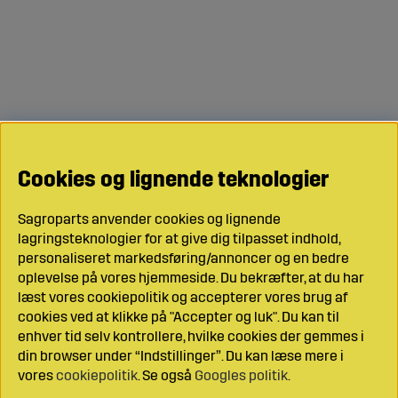
Cookies og lignende teknologier
Sagroparts anvender cookies og lignende
lagringsteknologier for at give dig tilpasset indhold,
personaliseret markedsføring/annoncer og en bedre
oplevelse på vores hjemmeside. Du bekræfter, at du har
læst vores cookiepolitik og accepterer vores brug af
cookies ved at klikke på "Accepter og luk". Du kan til
enhver tid selv kontrollere, hvilke cookies der gemmes i
din browser under “Indstillinger”. Du kan læse mere i
vores
cookiepolitik
. Se også
Googles politik
.