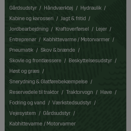
Gårdsudstyr
Håndværktøj
Hydraulik
Kabine og karosseri
Jagt & fritid
Jordbearbejdning
Kraftoverførsel
Lejer
Entreprenør
Kabhittevarme / Motorvarmer
Pneumatik
Skov & brænde
Skovle og frontlæssere
Beskyttelsesudstyr
Høst og græs
Snerydning & Glatførebekæmpelse
Reservedele til traktor
Traktorvogn
Have
Fodring og vand
Værkstedsudstyr
Vejesystem
Gårdsudstyr
Kabhittevarme / Motorvarmer