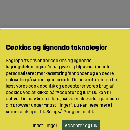
Cookies og lignende teknologier
Sagroparts anvender cookies og lignende
lagringsteknologier for at give dig tilpasset indhold,
personaliseret markedsføring/annoncer og en bedre
oplevelse på vores hjemmeside. Du bekræfter, at du har
læst vores cookiepolitik og accepterer vores brug af
cookies ved at klikke på "Accepter og luk". Du kan til
enhver tid selv kontrollere, hvilke cookies der gemmes i
din browser under “Indstillinger”. Du kan læse mere i
vores
cookiepolitik
. Se også
Googles politik
.
Indstillinger
Accepter og luk