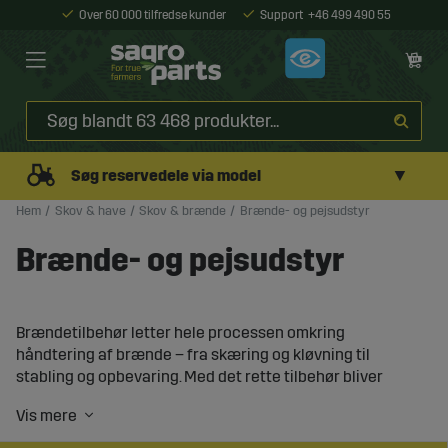
Over 60 000 tilfredse kunder
Support
+46 499 490 55
▼
Søg reservedele via model
Hem
Skov & have
Skov & brænde
Brænde- og pejsudstyr
Brænde- og pejsudstyr
Brændetilbehør letter hele processen omkring
håndtering af brænde – fra skæring og kløvning til
stabling og opbevaring. Med det rette tilbehør bliver
arbejdet både sikrere, hurtigere og mere ergonomisk,
uanset om du håndterer brænde til hjemmebrug eller
professionel brug.