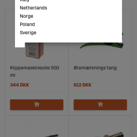
Netherlands
Norge
Poland
Sverige
Klippemaskineolie 500
Øremærknings tang
ml
344 DKK
612 DKK