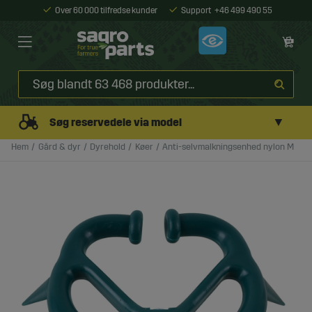
Over 60 000 tilfredse kunder
Support
+46 499 490 55
▼
Søg reservedele via model
Hem
Gård & dyr
Dyrehold
Køer
Anti-selvmalkningsenhed nylon M