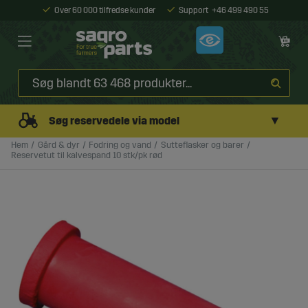
Over 60 000 tilfredse kunder
Support
+46 499 490 55
▼
Søg reservedele via model
Hem
Gård & dyr
Fodring og vand
Sutteflasker og barer
Reservetut til kalvespand 10 stk/pk rød