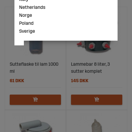
Netherlands
Norge
Poland
Sverige
Sutteflaske til lam 1000
Lammebar 8 liter, 3
ml
sutter komplet
61 DKK
145 DKK