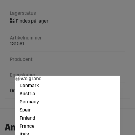
Lagerstatus
Artikelnummer
131561
Producent
Egenskaber
Vælg land
Danmark
Originalsutten til kalvebar.
Austria
Germany
Spain
Finland
Andre købte også:
France
Italy