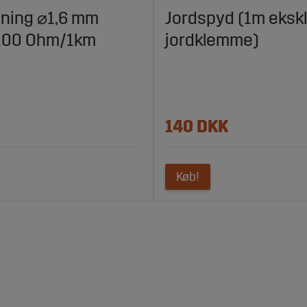
dning ⌀1,6 mm
Jordspyd (1m ekskl
 100 Ohm/1km
jordklemme)
140 DKK
Køb!