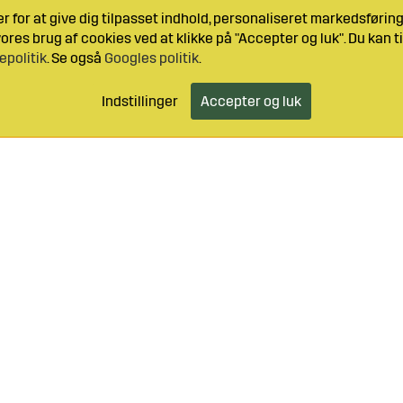
 for at give dig tilpasset indhold, personaliseret markedsføri
res brug af cookies ved at klikke på "Accepter og luk". Du kan ti
epolitik
. Se også
Googles politik
.
Indstillinger
Accepter og luk