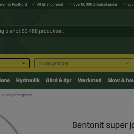
ejen med PostNord
Alt til landbruget
Over 60 000 tilfredse kunder
Sup
2. Vælg model
lene
Hydraulik
Gård & dyr
Værksted
Skov & ha
t super jordingssæt
Bentonit super 