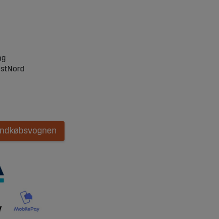
ng
ostNord
 indkøbsvognen