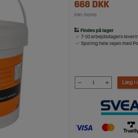
668
DKK
Inkl. moms
7-10 arbejdsdagers leveri
Sporing hele vejen med P
Læg i