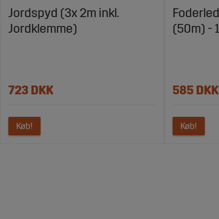
Jordspyd (3x 2m inkl.
Foderle
Jordklemme)
(50m) -
723 DKK
585 DKK
Køb!
Køb!