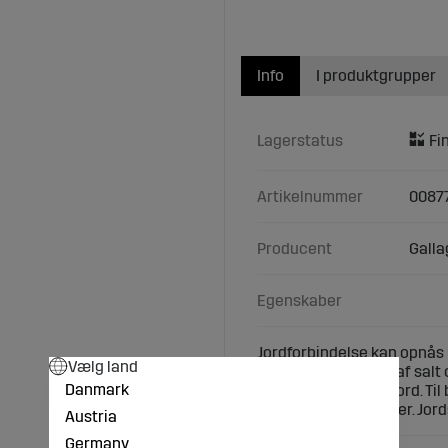
Info
I produktgrupper
Lagerstatus
Artikelnummer
0087
Producent
Galla
Egenskaber
Jordforbindelse kan opnås 
Vælg land
forhold. Blandingen af sal
Danmark
for den omgivende jord. Til
kraftigere aggregater. Jor
Austria
Germany