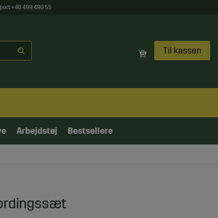
port +46 499 490 55
Til kassen
ve
Arbejdstøj
Bestsellere
jordingssæt