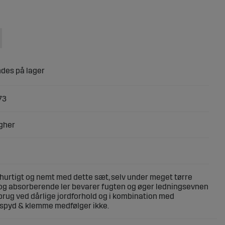
73
gher
hurtigt og nemt med dette sæt, selv under meget tørre
t og absorberende ler bevarer fugten og øger ledningsevnen
 brug ved dårlige jordforhold og i kombination med
dspyd & klemme medfølger ikke.