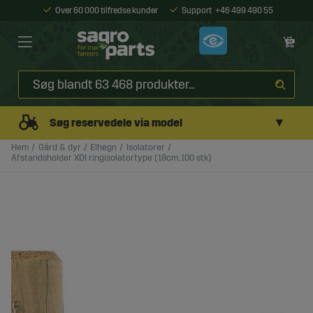
Over 60 000 tilfredse kunder
Support
+46 499 490 55
▼
Søg reservedele via model
Hem
Gård & dyr
Elhegn
Isolatorer
Afstandsholder XDI ringisolatortype (18cm, 100 stk)