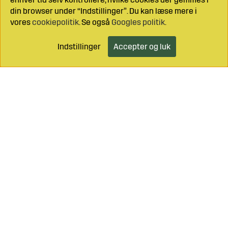
din browser under “Indstillinger”. Du kan læse mere i
vores
cookiepolitik
. Se også
Googles politik
.
Indstillinger
Accepter og luk
Læg i indkøbsvognen
Ring til os på
+46 499 490 55