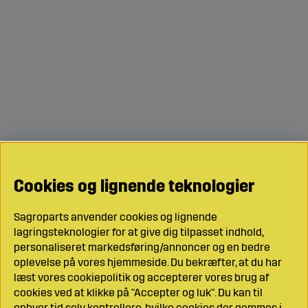
Cookies og lignende teknologier
Sagroparts anvender cookies og lignende
lagringsteknologier for at give dig tilpasset indhold,
personaliseret markedsføring/annoncer og en bedre
oplevelse på vores hjemmeside. Du bekræfter, at du har
læst vores cookiepolitik og accepterer vores brug af
cookies ved at klikke på "Accepter og luk". Du kan til
enhver tid selv kontrollere, hvilke cookies der gemmes i