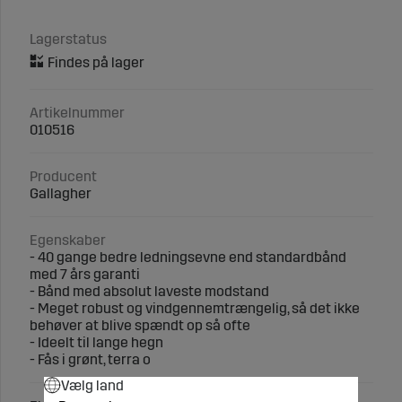
Lagerstatus
Artikelnummer
010516
Producent
Gallagher
Egenskaber
- 40 gange bedre ledningsevne end standardbånd
med 7 års garanti
- Bånd med absolut laveste modstand
- Meget robust og vindgennemtrængelig, så det ikke
behøver at blive spændt op så ofte
- Ideelt til lange hegn
- Fås i grønt, terra o
Vælg land