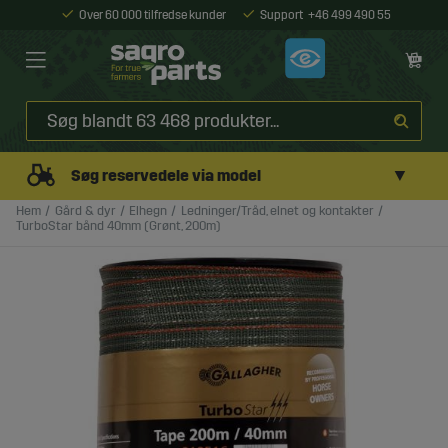
Over 60 000 tilfredse kunder
Support
+46 499 490 55
▼
Søg reservedele via model
Hem
Gård & dyr
Elhegn
Ledninger/Tråd, elnet og kontakter
TurboStar bånd 40mm (Grønt, 200m)