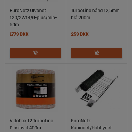
EuroNetz Ulvenet
TurboLine bånd 12,5mm
120/2W14/G-plus/min-
blå 200m
50m
1779 DKK
259 DKK
Vidoflex 12 TurboLine
EuroNetz
Plus hvid 400m
Kaninnet/Hobbynet