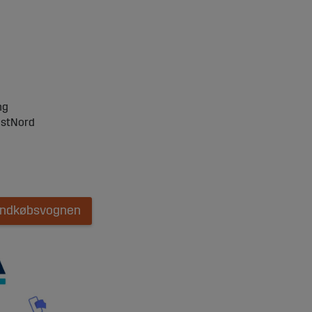
ng
ostNord
 indkøbsvognen