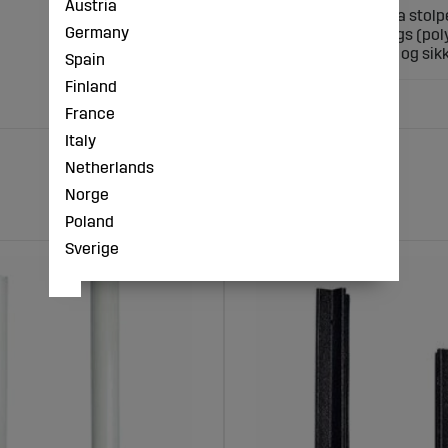
Austria
Unik og holdbar terra stolpe
Germany
dyr. Egnet til alle slags (p
garanterer en enkel og sikk
Spain
Finland
France
Italy
Netherlands
Norge
Poland
Sverige