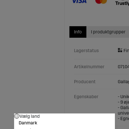
Info
I produktgrupper
Lagerstatus
Artikelnummer
0710
Producent
Galla
Egenskaber
- Uni
- 9 ø
- Gal
unive
Vælg land
- Egn
Danmark