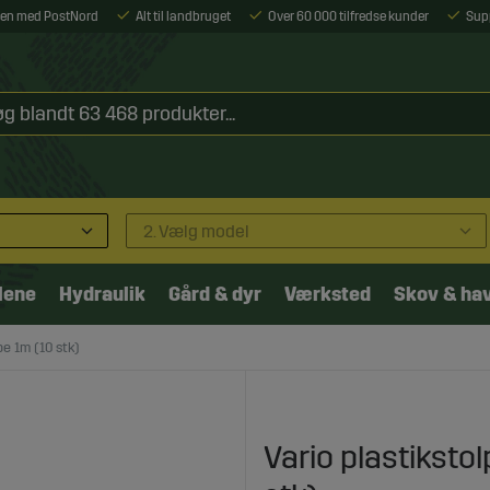
ejen med PostNord
Alt til landbruget
Over 60 000 tilfredse kunder
Sup
2. Vælg model
lene
Hydraulik
Gård & dyr
Værksted
Skov & ha
pe 1m (10 stk)
Vario plastikstol