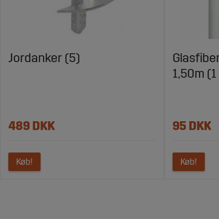
Jordanker (5)
Glasfibe
1,50m (1
489 DKK
95 DKK
Køb!
Køb!