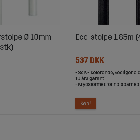
rstolpe Ø 10mm,
Eco-stolpe 1,85m (
 stk)
537 DKK
- Selv-isolerende, vedligehol
10 års garanti
- Krydsformet for holdbarhed o
Køb!