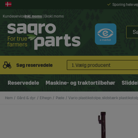
Sporing hele v
Kundeservice
Inkl. moms
|
Ekskl. moms
Søg reservedele
1. Vælg producent
Reservedele
Maskine- og traktortilbehør
Slidde
Hem
Gård & dyr
Elhegn
Pæle
Vario plastikstolpe, slidstærk plastikstol