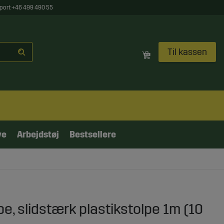
port +46 499 490 55
Til kassen
ve
Arbejdstøj
Bestsellere
pe, slidstærk plastikstolpe 1m (10