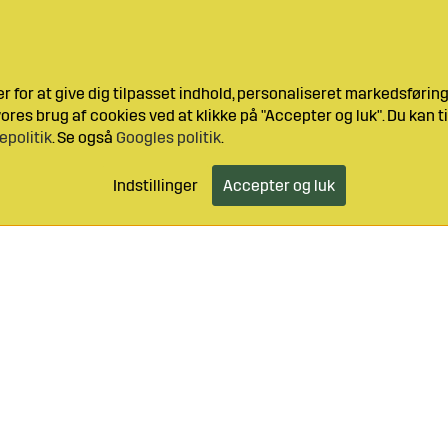
 for at give dig tilpasset indhold, personaliseret markedsføri
res brug af cookies ved at klikke på "Accepter og luk". Du kan ti
epolitik
. Se også
Googles politik
.
Indstillinger
Accepter og luk