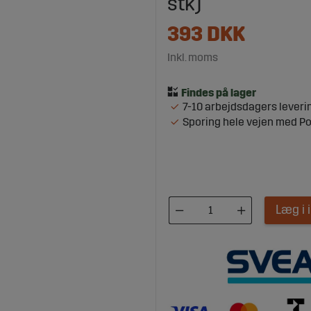
stk)
393
DKK
Inkl. moms
7-10 arbejdsdagers leveri
Sporing hele vejen med P
Læg i