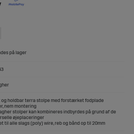
43
gher
k og holdbar terra stolpe med forstærket fodplade
jer, nem montering
lagher stolper kan kombineres indbyrdes på grund af de
rselle øjeplaceringer
et til alle slags (poly) wire, reb og bånd op til 20mm