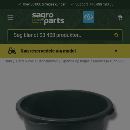
Over 60 000 tilfredse kunder
Support
+46 499 490 55
▼
Søg reservedele via model
Hem
Gård & dyr
Gårdsudstyr
Spande og baljer
Plastbalje rund 90 l