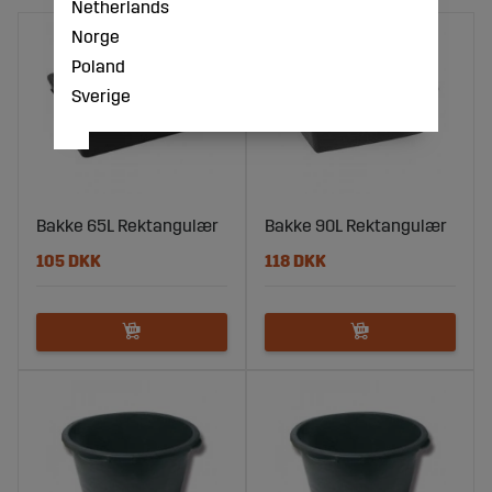
Netherlands
Norge
Poland
Sverige
Bakke 65L Rektangulær
Bakke 90L Rektangulær
105 DKK
118 DKK