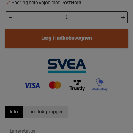
Sporing hele vejen med PostNord
Læg i indkøbsvognen
Info
I produktgrupper
Lagerstatus