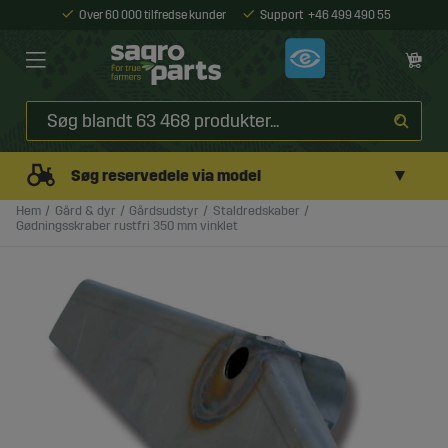
Over 60 000 tilfredse kunder
Support
+46 499 490 55
▼
Søg reservedele via model
Hem
Gård & dyr
Gårdsudstyr
Staldredskaber
Gødningsskraber rustfri 350 mm vinklet