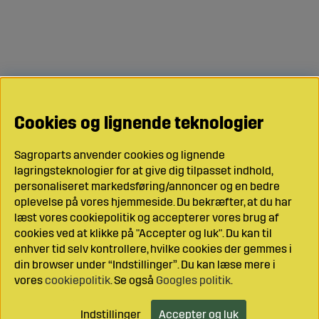
Cookies og lignende teknologier
Sagroparts anvender cookies og lignende
lagringsteknologier for at give dig tilpasset indhold,
personaliseret markedsføring/annoncer og en bedre
oplevelse på vores hjemmeside. Du bekræfter, at du har
læst vores cookiepolitik og accepterer vores brug af
cookies ved at klikke på "Accepter og luk". Du kan til
enhver tid selv kontrollere, hvilke cookies der gemmes i
din browser under “Indstillinger”. Du kan læse mere i
vores
cookiepolitik
. Se også
Googles politik
.
Indstillinger
Accepter og luk