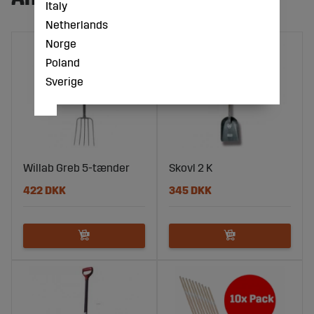
Italy
Netherlands
Norge
Poland
Sverige
Willab Greb 5-tænder
Skovl 2 K
422 DKK
345 DKK