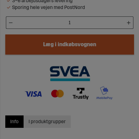
3–6 arbejdsdagers levering
Sporing hele vejen med PostNord
Læg i indkøbsvognen
Info
I produktgrupper