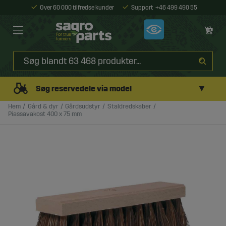
Over 60 000 tilfredse kunder
Support
+46 499 490 55
▼
Søg reservedele via model
Hem
Gård & dyr
Gårdsudstyr
Staldredskaber
Piassavakost 400 x 75 mm