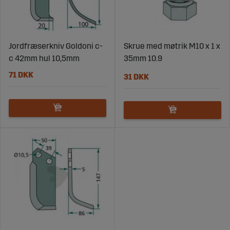
Jordfræserkniv Goldoni c-
Skrue med møtrik M10 x 1 x
c 42mm hul 10,5mm
35mm 10.9
71 DKK
31 DKK