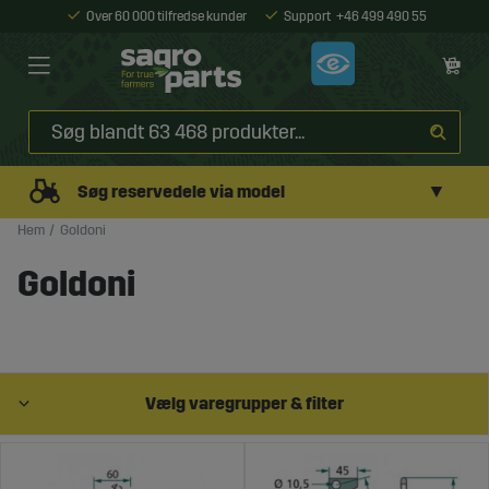
Over 60 000 tilfredse kunder
Support
+46 499 490 55
▼
Søg reservedele via model
Hem
Goldoni
Goldoni
Vælg varegrupper & filter