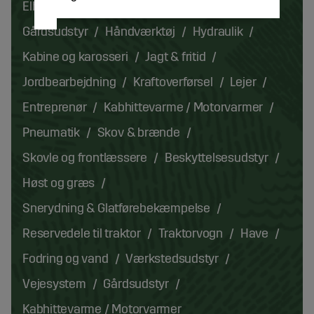
Elhegn
Køretøjsbelysning
Græsarealer
Gårdsudstyr
Håndværktøj
Hydraulik
Kabine og karosseri
Jagt & fritid
Jordbearbejdning
Kraftoverførsel
Lejer
Entreprenør
Kabhittevarme / Motorvarmer
Pneumatik
Skov & brænde
Skovle og frontlæssere
Beskyttelsesudstyr
Høst og græs
Snerydning & Glatførebekæmpelse
Reservedele til traktor
Traktorvogn
Have
Fodring og vand
Værkstedsudstyr
Vejesystem
Gårdsudstyr
Kabhittevarme / Motorvarmer