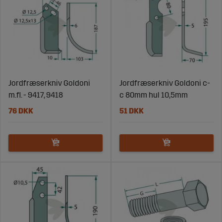
Jordfræserkniv Goldoni
Jordfræserkniv Goldoni c-
m.fl. - 9417, 9418
c 80mm hul 10,5mm
76 DKK
51 DKK