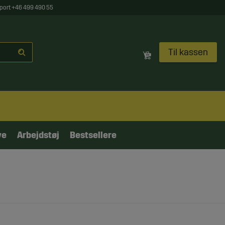
port +46 499 490 55
Til kassen
ve
Arbejdstøj
Bestsellere