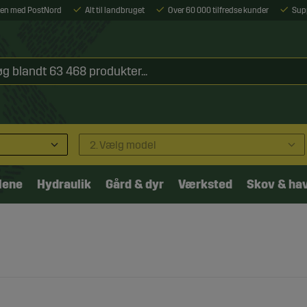
ejen med PostNord
Alt til landbruget
Over 60 000 tilfredse kunder
Sup
2. Vælg model
lene
Hydraulik
Gård & dyr
Værksted
Skov & ha