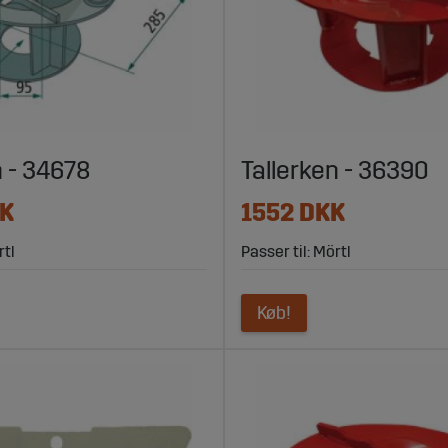
n - 34678
Tallerken - 36390
KK
1552 DKK
rtl
Passer til: Mörtl
Køb!