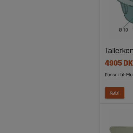
Tallerke
4905 D
Passer til: Mö
Køb!