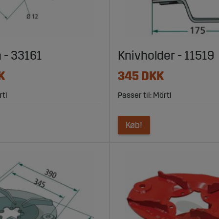
n - 33161
Knivholder - 11519
K
345 DKK
rtl
Passer til: Mörtl
Køb!