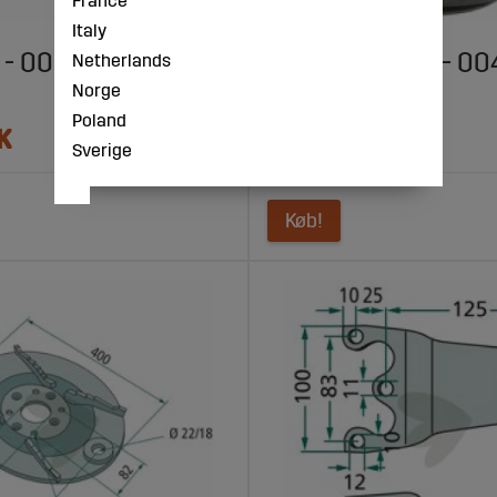
France
Italy
 - 005055
Silentbøsning - 0
Netherlands
Norge
Poland
K
615 DKK
Sverige
Køb!