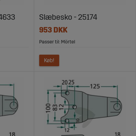
04633
Slæbesko - 25174
953 DKK
Passer til: Mörtel
Køb!