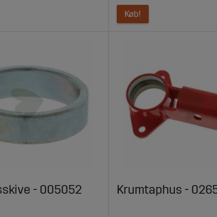
Køb!
sskive - 005052
Krumtaphus - 026