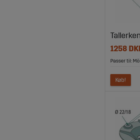
Tallerke
1258 DK
Passer til: Mö
Køb!