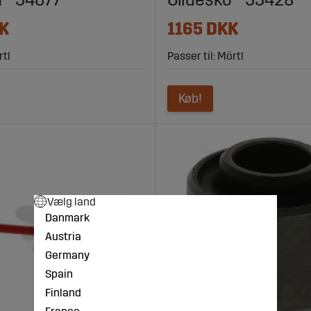
n - 34677
Glidesko - 33428
K
1165 DKK
rtl
Passer til: Mörtl
Køb!
Vælg land
Danmark
Austria
Germany
Spain
Finland