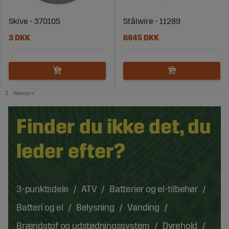
Skive - 370105
Stålwire - 11289
3 DKK
6845 DKK
2
Næste
»
Finder du ikke det, du
leder efter?
3-punktsdele
ATV
Batterier og el-tilbehør
Batteri og el
Belysning
Vanding
Brændstof og udstødningssystem
Dyrehold