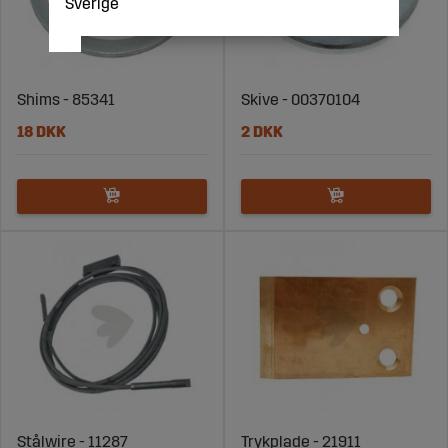
Sverige
Shims - 85341
Skive - 00370104
18 DKK
2 DKK
Stålwire - 11287
Trykplade - 21911