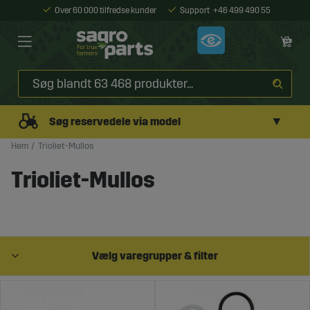
Over 60 000 tilfredse kunder
Support
+46 499 490 55
▼
Søg reservedele via model
Hem
Trioliet-Mullos
Trioliet-Mullos
Vælg varegrupper & filter