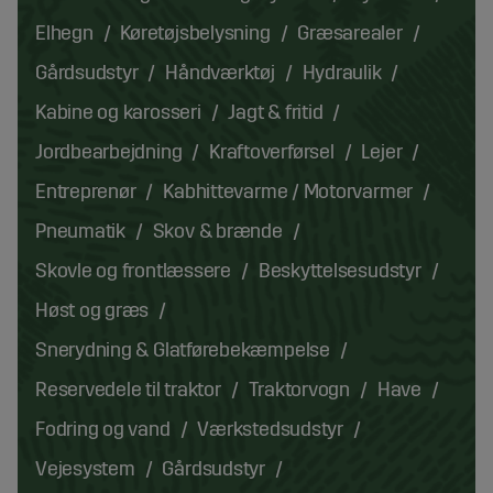
Elhegn
Køretøjsbelysning
Græsarealer
Gårdsudstyr
Håndværktøj
Hydraulik
Kabine og karosseri
Jagt & fritid
Jordbearbejdning
Kraftoverførsel
Lejer
Entreprenør
Kabhittevarme / Motorvarmer
Pneumatik
Skov & brænde
Skovle og frontlæssere
Beskyttelsesudstyr
Høst og græs
Snerydning & Glatførebekæmpelse
Reservedele til traktor
Traktorvogn
Have
Fodring og vand
Værkstedsudstyr
Vejesystem
Gårdsudstyr