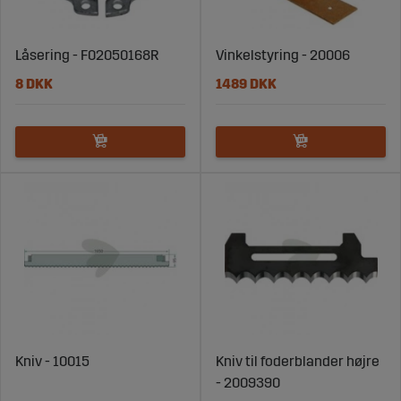
Låsering - F02050168R
Vinkelstyring - 20006
8 DKK
1489 DKK
Kniv - 10015
Kniv til foderblander højre
- 2009390