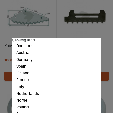
Vælg land
Danmark
Kniv til foder vogn - 5916
Kniv til foderblander
venstre - 2009389
Austria
Germany
1888 DKK
2355 DKK
Spain
Finland
France
Italy
Netherlands
Norge
Poland