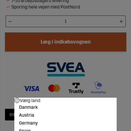
7-10 arbejdsdagers levering
Sporing hele vejen med PostNord
Læg i indkøbsvognen
Vælg land
Danmark
Info
I produktgrupper
Austria
Germany
Spain