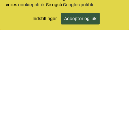
vores
cookiepolitik
. Se også
Googles politik
.
Indstillinger
Accepter og luk
Læg i indkøbsvognen
Ring til os på
+46 499 490 55
Mail os på
info@sagroparts.dk