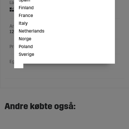
Lagerstatus
Finland
France
Italy
Artikelnummer
Netherlands
122028
Norge
Poland
Producent
Sverige
Egenskaber
Andre købte også: