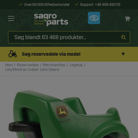
Over 60 000 tilfredse kunder
Support
+46 499 490 55
▼
Søg reservedele via model
Hem
Reservedele
Merchandise
Legetøj
rollyMinitrac trailer John Deere