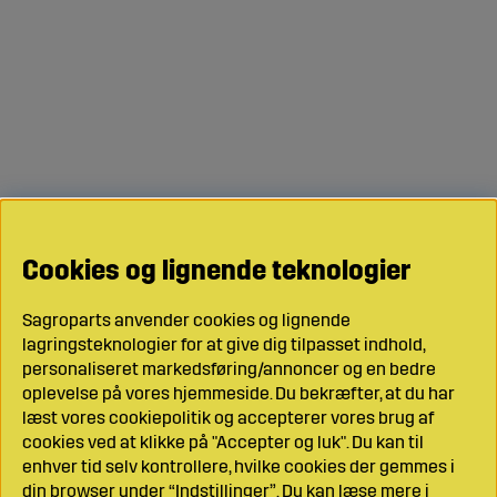
Cookies og lignende teknologier
Sagroparts anvender cookies og lignende
lagringsteknologier for at give dig tilpasset indhold,
personaliseret markedsføring/annoncer og en bedre
oplevelse på vores hjemmeside. Du bekræfter, at du har
læst vores cookiepolitik og accepterer vores brug af
cookies ved at klikke på "Accepter og luk". Du kan til
enhver tid selv kontrollere, hvilke cookies der gemmes i
din browser under “Indstillinger”. Du kan læse mere i