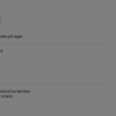
20
ed stive børster.
t snavs.