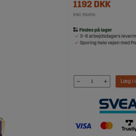
1192
DKK
Inkl. moms
3–6 arbejdsdagers leveri
Sporing hele vejen med P
Læg i