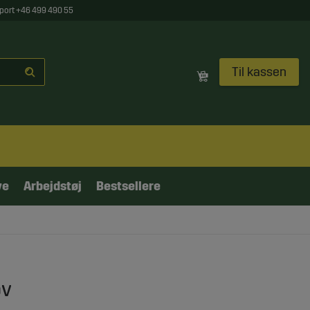
port +46 499 490 55
Til kassen
ve
Arbejdstøj
Bestsellere
ov