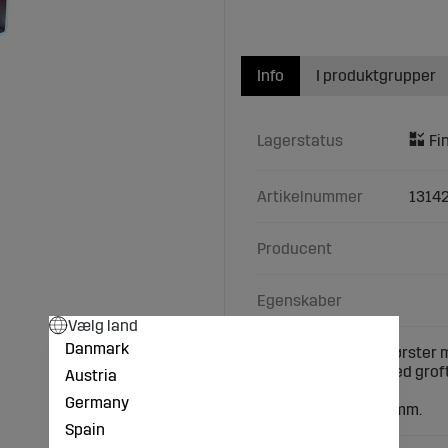
Info
I produktgrupper
Lagerstatus
Artikelnummer
1314
Producent
Egenskaber
Vælg land
Danmark
Stålramme med 4 børster m
Egnet til uøm sko med grof
Austria
Mål: 300x290 mm.
Germany
Børstehøjde: 57/80 mm.
Spain