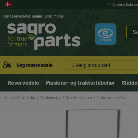
Sporing hele v
Kundeservice
Inkl. moms
|
Ekskl. moms
Søg reservedele
1. Vælg producent
Reservedele
Maskine- og traktortilbehør
Slidde
Hem
Gård & dyr
Gårdsudstyr
Staldredskaber
Fodskrabber Grov