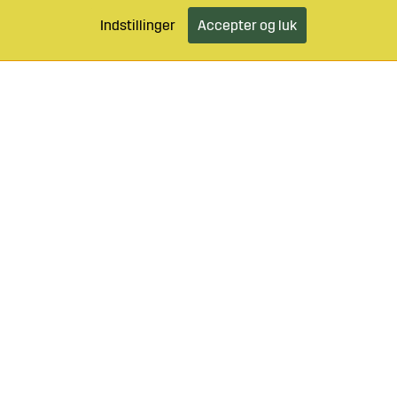
Indstillinger
Accepter og luk
46 499 490 55
Log ind
Kundeservice
o@sagroparts.dk
elser
Klik her