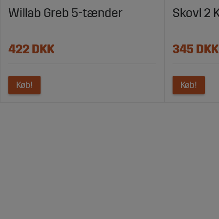
Willab Greb 5-tænder
Skovl 2 
422 DKK
345 DKK
Køb!
Køb!