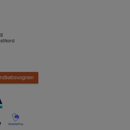
ng
ostNord
 indkøbsvognen