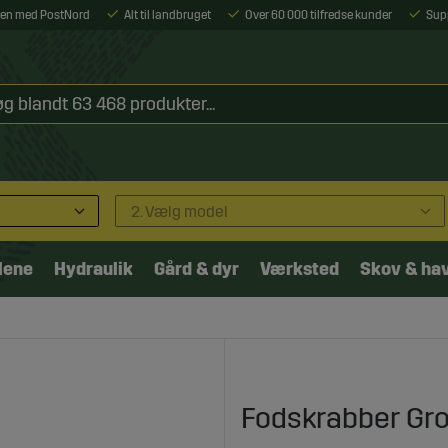
ejen med PostNord
Alt til landbruget
Over 60 000 tilfredse kunder
Sup
2. Vælg model
lene
Hydraulik
Gård & dyr
Værksted
Skov & ha
Fodskrabber Gr