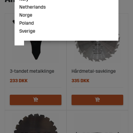
Netherlands
Norge
Poland
Sverige
3-tandet metalklinge
Hårdmetal-savklinge
233 DKK
335 DKK