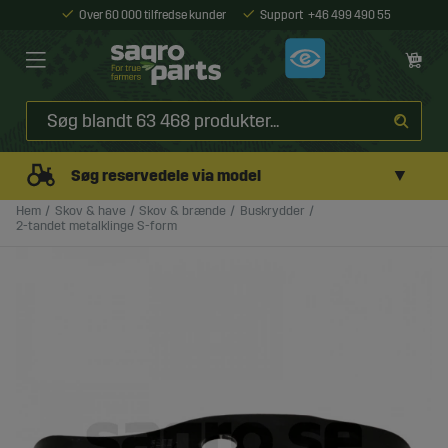
Over 60 000 tilfredse kunder
Support
+46 499 490 55
▼
Søg reservedele via model
Hem
Skov & have
Skov & brænde
Buskrydder
2-tandet metalklinge S-form