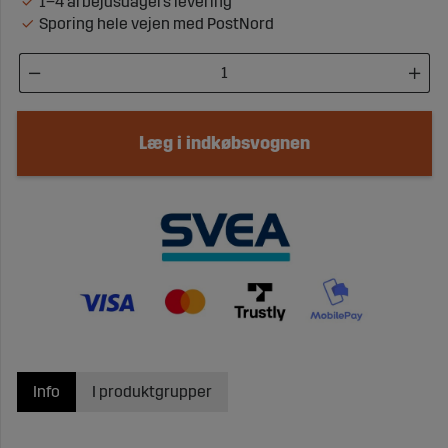
1–4 arbejdsdagers levering
Sporing hele vejen med PostNord
Læg i indkøbsvognen
Info
I produktgrupper