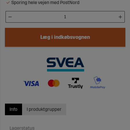
Sporing hele vejen med PostNord
Læg i indkøbsvognen
Info
I produktgrupper
Lagerstatus