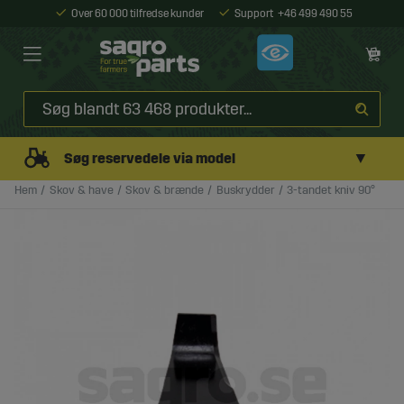
Over 60 000 tilfredse kunder
Support
+46 499 490 55
▼
Søg reservedele via model
Hem
Skov & have
Skov & brænde
Buskrydder
3-tandet kniv 90°