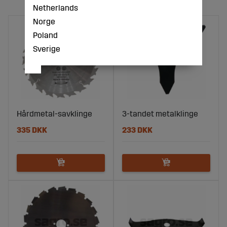
Netherlands
Norge
Poland
Sverige
Hårdmetal-savklinge
3-tandet metalklinge
335 DKK
233 DKK