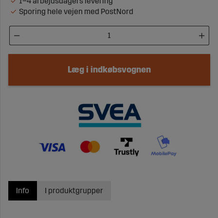
1–4 arbejdsdagers levering
Sporing hele vejen med PostNord
Læg i indkøbsvognen
Info
I produktgrupper