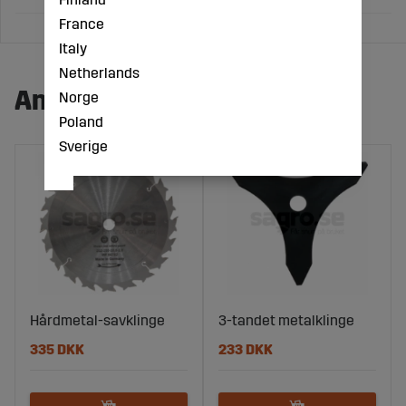
France
Italy
Netherlands
Andre købte også:
Norge
Poland
Sverige
Hårdmetal-savklinge
3-tandet metalklinge
335 DKK
233 DKK