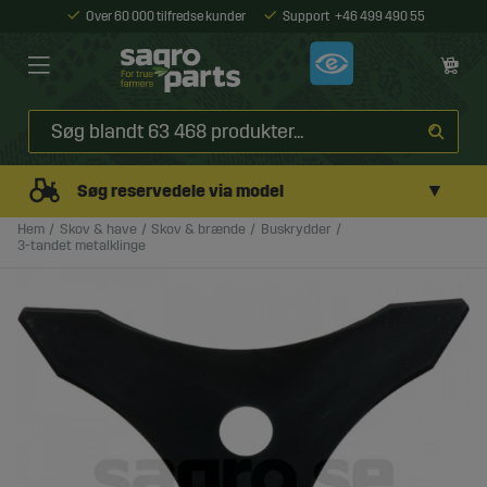
Over 60 000 tilfredse kunder
Support
+46 499 490 55
▼
Søg reservedele via model
Hem
Skov & have
Skov & brænde
Buskrydder
3-tandet metalklinge