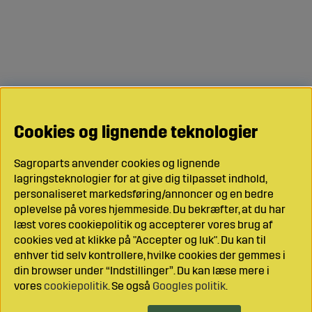
Cookies og lignende teknologier
Sagroparts anvender cookies og lignende
lagringsteknologier for at give dig tilpasset indhold,
personaliseret markedsføring/annoncer og en bedre
oplevelse på vores hjemmeside. Du bekræfter, at du har
læst vores cookiepolitik og accepterer vores brug af
cookies ved at klikke på "Accepter og luk". Du kan til
enhver tid selv kontrollere, hvilke cookies der gemmes i
din browser under “Indstillinger”. Du kan læse mere i
vores
cookiepolitik
. Se også
Googles politik
.