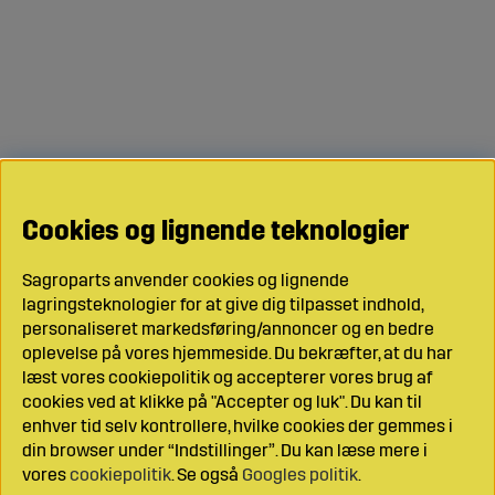
Cookies og lignende teknologier
Sagroparts anvender cookies og lignende
lagringsteknologier for at give dig tilpasset indhold,
personaliseret markedsføring/annoncer og en bedre
oplevelse på vores hjemmeside. Du bekræfter, at du har
læst vores cookiepolitik og accepterer vores brug af
cookies ved at klikke på "Accepter og luk". Du kan til
enhver tid selv kontrollere, hvilke cookies der gemmes i
din browser under “Indstillinger”. Du kan læse mere i
vores
cookiepolitik
. Se også
Googles politik
.