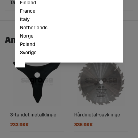
Tænder: 8
Finland
France
Italy
Netherlands
Norge
Andre købte også:
Poland
Sverige
3-tandet metalklinge
Hårdmetal-savklinge
233 DKK
335 DKK