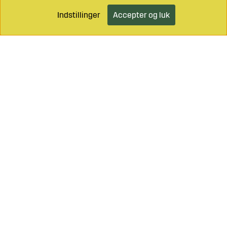
Indstillinger
Accepter og luk
Læg i indkøbsvognen
Ring til os på
+46 499 490 55
Mail os på
info@sagroparts.dk
Handelsbetingelser
Klik her