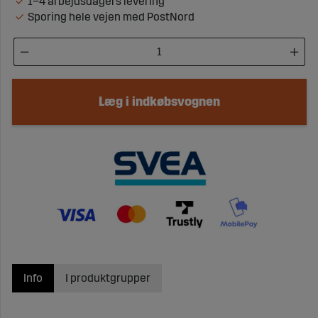
1–4 arbejdsdagers levering
Sporing hele vejen med PostNord
Læg i indkøbsvognen
Info
I produktgrupper