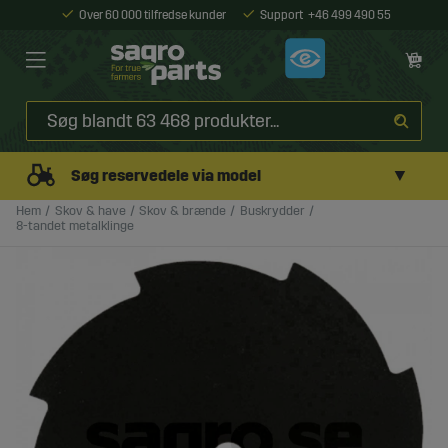
Over 60 000 tilfredse kunder
Support
+46 499 490 55
▼
Søg reservedele via model
Hem
Skov & have
Skov & brænde
Buskrydder
8-tandet metalklinge