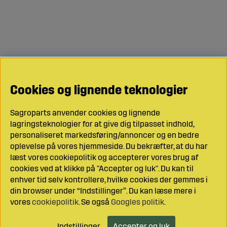
Cookies og lignende teknologier
Sagroparts anvender cookies og lignende
lagringsteknologier for at give dig tilpasset indhold,
personaliseret markedsføring/annoncer og en bedre
oplevelse på vores hjemmeside. Du bekræfter, at du har
læst vores cookiepolitik og accepterer vores brug af
cookies ved at klikke på "Accepter og luk". Du kan til
enhver tid selv kontrollere, hvilke cookies der gemmes i
din browser under “Indstillinger”. Du kan læse mere i
vores
cookiepolitik
. Se også
Googles politik
.
Indstillinger
Accepter og luk