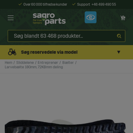
Over 60 000 tilfredse kunder
Support
+46 499 490 55
▼
Søg reservedele via model
Hem
Sliddelene
Entreprenør
Bælter
Larvebælte 180mm, 72KBmm deling