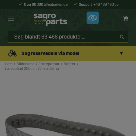
Over 60 000 tilfredse kunder
Support
+46 499 490 55
▼
Søg reservedele via model
Hem
Sliddelene
Entreprenør
Bælter
Larvebånd 250mm, 72mm deling