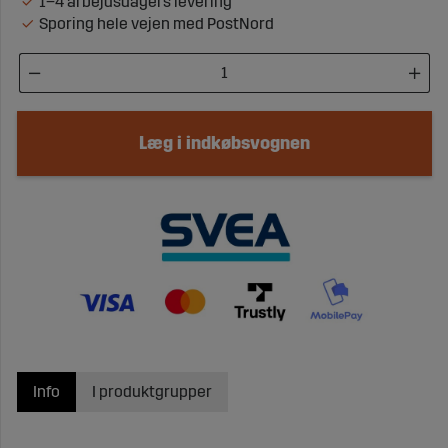
1–4 arbejdsdagers levering
Sporing hele vejen med PostNord
Læg i indkøbsvognen
Info
I produktgrupper