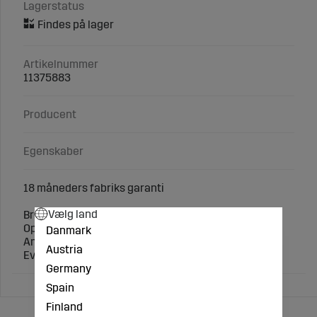
Lagerstatus
Artikelnummer
11375883
Producent
Egenskaber
18 måneders fabriks garanti
Vælg land
Bredde (mm): 250
Opdeling (mm): 72
Danmark
Antal led: 57
Austria
Evne (mm): 24
Germany
Spain
Finland