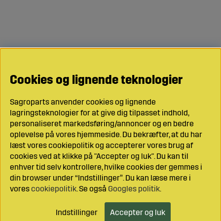
Cookies og lignende teknologier
Sagroparts anvender cookies og lignende
lagringsteknologier for at give dig tilpasset indhold,
personaliseret markedsføring/annoncer og en bedre
oplevelse på vores hjemmeside. Du bekræfter, at du har
læst vores cookiepolitik og accepterer vores brug af
cookies ved at klikke på "Accepter og luk". Du kan til
enhver tid selv kontrollere, hvilke cookies der gemmes i
din browser under “Indstillinger”. Du kan læse mere i
vores
cookiepolitik
. Se også
Googles politik
.
Indstillinger
Accepter og luk
Læg i indkøbsvognen