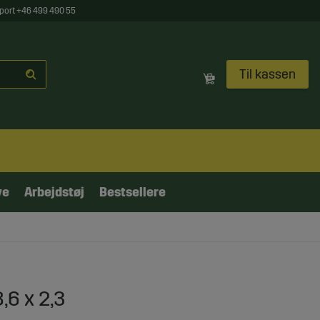
port +46 499 490 55
Til kassen
ve
Arbejdstøj
Bestsellere
,6 x 2,3