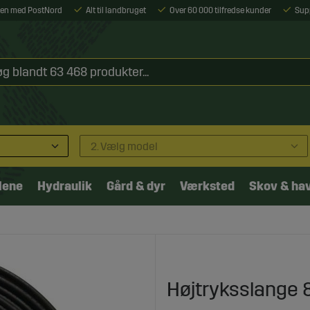
ejen med PostNord
Alt til landbruget
Over 60 000 tilfredse kunder
Sup
2. Vælg model
lene
Hydraulik
Gård & dyr
Værksted
Skov & ha
Højtryksslange 8