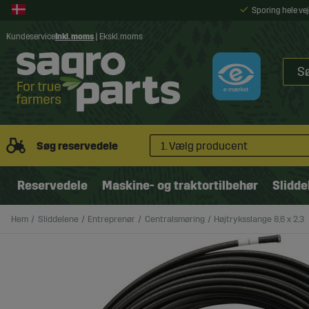
Sporing hele v
Kundeservice
Inkl. moms
|
Ekskl. moms
Søg reservedele
1. Vælg producent
Reservedele
Maskine- og traktortilbehør
Slidde
Hem
Sliddelene
Entreprenør
Centralsmøring
Højtryksslange 8,6 x 2,3