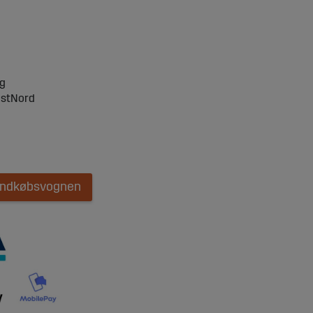
ng
ostNord
 indkøbsvognen