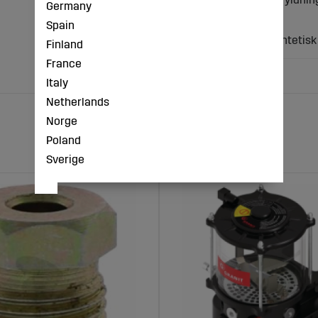
Germany
Indre-Ø 1 (mm): 4
Spain
Mål (mm): 8,6 x 2,3
Materiale: Plast / syntetisk
Finland
France
Italy
Netherlands
Norge
Poland
Sverige