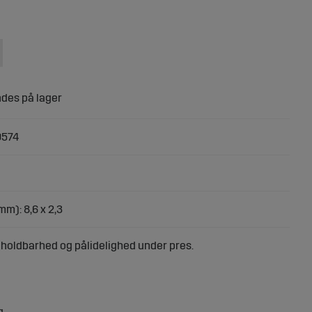
9574
mm): 8,6 x 2,3
r holdbarhed og pålidelighed under pres.
g