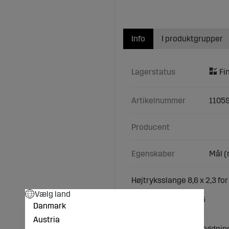
Info
I produktgrupper
Lagerstatus
Artikelnummer
1105
Producent
Egenskaber
Mål (
Højtryksslange 8,6 x 2,3 fo
Vælg land
Rulle-længde (m): 15
Danmark
S (mm): 2,3
Ydre-Ø (mm): 8,6
Austria
Udførelse: med fedtfyldnin