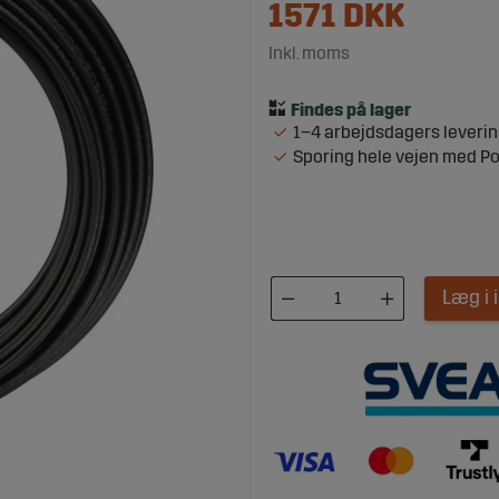
1571
DKK
Inkl. moms
1–4 arbejdsdagers leveri
Sporing hele vejen med P
Læg i