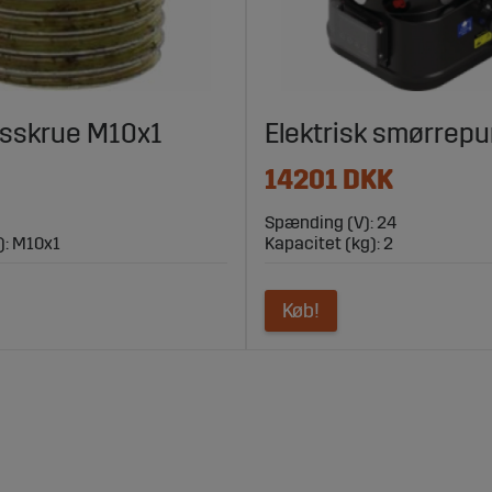
dsskrue M10x1
Elektrisk smørrep
14201 DKK
Spænding (V): 24
): M10x1
Kapacitet (kg): 2
Køb!