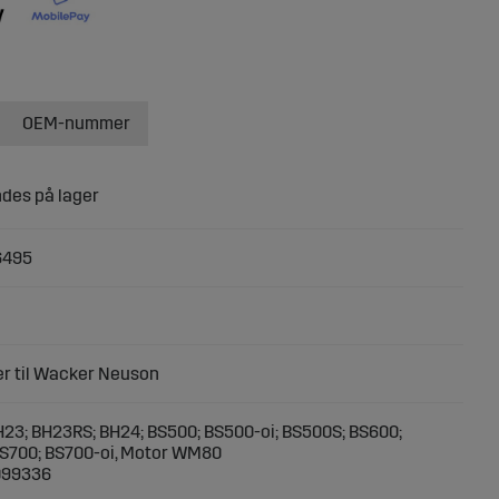
OEM-nummer
6495
r til Wacker Neuson
BH23; BH23RS; BH24; BS500; BS500-oi; BS500S; BS600;
BS700; BS700-oi, Motor WM80
099336