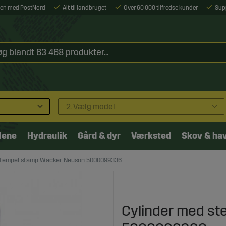
ejen med PostNord
Alt til landbruget
Over 60 000 tilfredse kunder
Sup
2. Vælg model
lene
Hydraulik
Gård & dyr
Værksted
Skov & ha
stempel stamp Wacker Neuson 5000099336
Cylinder med s