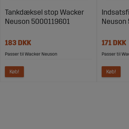
Tankdæksel stop Wacker
Indsatsf
Neuson 5000119601
Neuson
183 DKK
171 DKK
Passer til Wacker Neuson
Passer til W
Køb!
Køb!