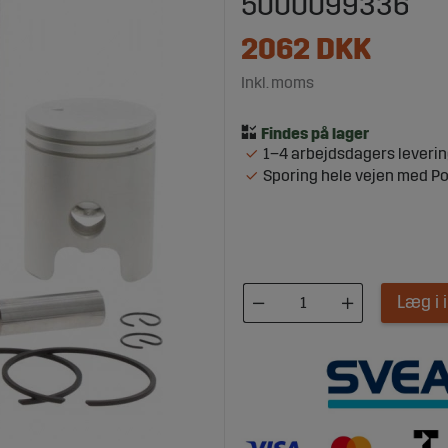
5000099336
2062
DKK
Inkl. moms
1–4 arbejdsdagers leveri
Sporing hele vejen med P
Læg i