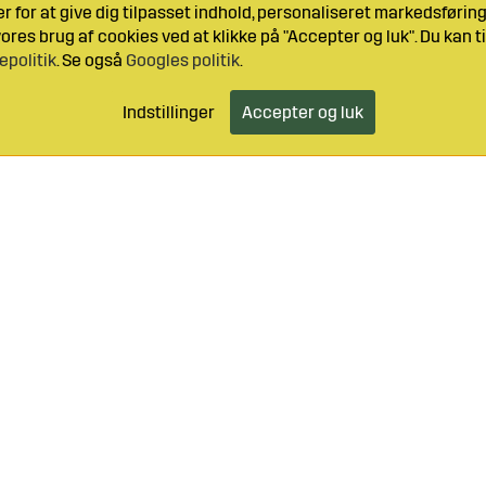
 for at give dig tilpasset indhold, personaliseret markedsføri
res brug af cookies ved at klikke på "Accepter og luk". Du kan ti
epolitik
. Se også
Googles politik
.
Indstillinger
Accepter og luk