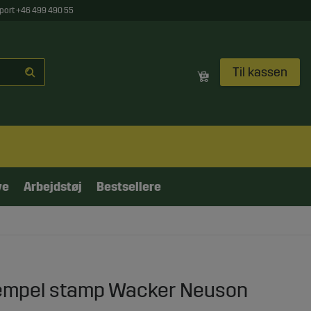
port +46 499 490 55
Til kassen
ve
Arbejdstøj
Bestsellere
tempel stamp Wacker Neuson