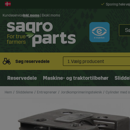
Sporing hele v
Kundeservice
Inkl. moms
|
Ekskl. moms
Søg reservedele
1. Vælg producent
Reservedele
Maskine- og traktortilbehør
Slidde
Hem
Sliddelene
Entreprenør
Jordkomprimeringsteknik
Cylinder med 