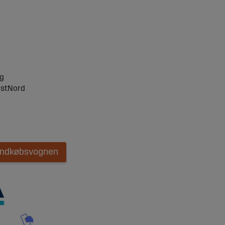
ng
ostNord
 indkøbsvognen