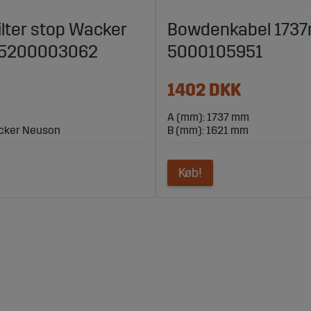
ilter stop Wacker
Bowdenkabel 173
 5200003062
5000105951
1402 DKK
A (mm): 1737 mm
acker Neuson
B (mm): 1621 mm
Køb!