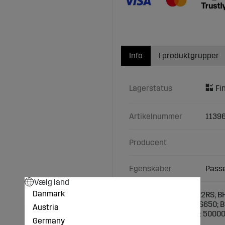
Info
I produktgrupper
Lagerstatus
Artikelnummer
1139
Producent
Egenskaber
Passe
Vælg land
Danmark
Passer til: BH22; BH22RS; 
BS600S; BS600-oi; BS650; 
Austria
Sammenlignings-nr.: 5000
Germany