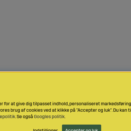
 for at give dig tilpasset indhold, personaliseret markedsføri
res brug af cookies ved at klikke på "Accepter og luk". Du kan ti
epolitik
. Se også
Googles politik
.
Indstillinger
Accepter og luk