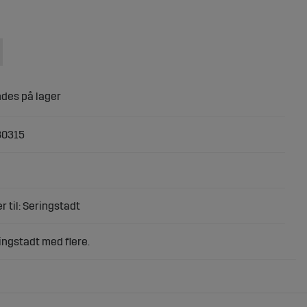
80315
r til: Seringstadt
ingstadt med flere.