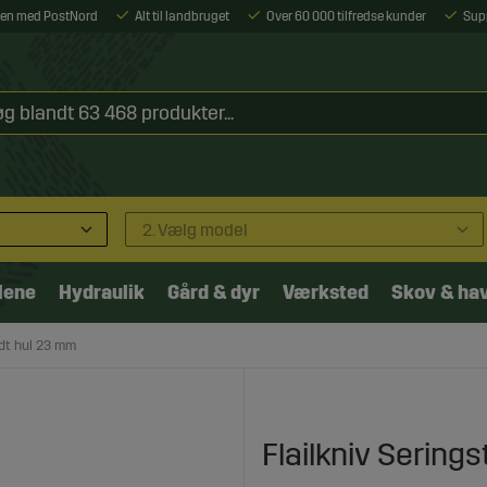
ejen med PostNord
Alt til landbruget
Over 60 000 tilfredse kunder
Sup
2. Vælg model
lene
Hydraulik
Gård & dyr
Værksted
Skov & ha
adt hul 23 mm
Flailkniv Sering