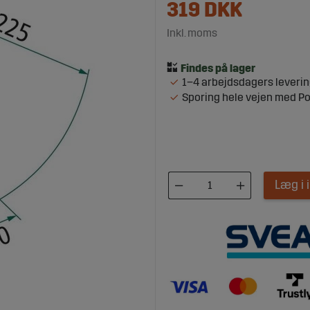
319
DKK
Inkl. moms
1–4 arbejdsdagers leveri
Sporing hele vejen med P
Læg i