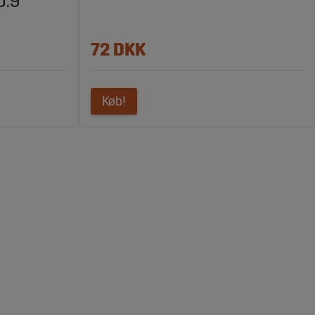
0.9
72 DKK
Køb!