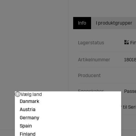
Info
I produktgrupper
Lagerstatus
Artikelnummer
1801
Producent
Egenskaber
Passe
Vælg land
Danmark
Slagkniv som passer til Ser
Austria
Germany
Spain
Finland