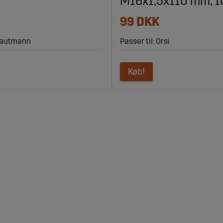
M16x1,5x110 mm, 1
99 DKK
trautmann
Passer til: Orsi
Køb!