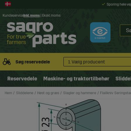
Sporing hele v
Kundeservice
Inkl. moms
|
Ekskl. moms
Søg reservedele
1. Vælg producent
Reservedele
Maskine- og traktortilbehør
Slidde
Hem
Sliddelene
Høst og græs
Slagler og hammere
Flailkniv Seringst