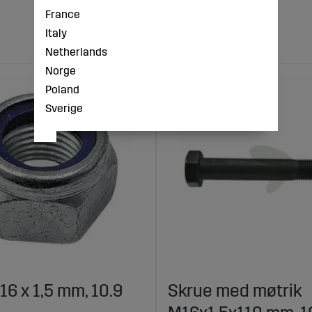
France
Italy
Netherlands
Norge
Poland
Sverige
16 x 1,5 mm, 10.9
Skrue med møtrik