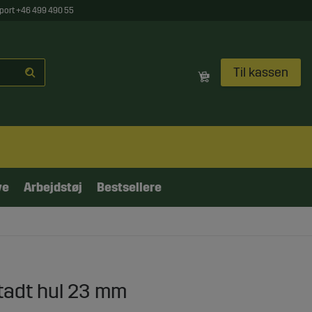
port +46 499 490 55
Til kassen
ve
Arbejdstøj
Bestsellere
stadt hul 23 mm