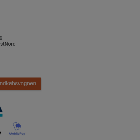
ng
ostNord
 indkøbsvognen