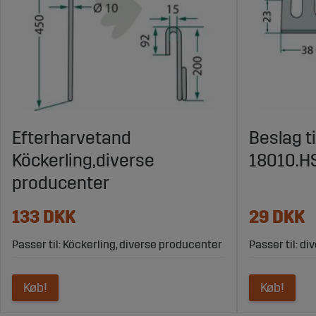
Efterharvetand
Beslag ti
Köckerling,diverse
18010.H
producenter
133 DKK
29 DKK
Passer til: Köckerling, diverse producenter
Passer til: d
Køb!
Køb!