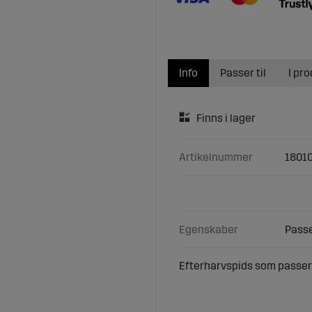
Info
Passer til
I pr
Artikelnummer
18010
Egenskaber
Passe
Efterharvspids som passer 