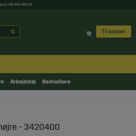
port +46 499 490 55
Til kassen
ve
Arbejdstøj
Bestsellere
højre - 3420400