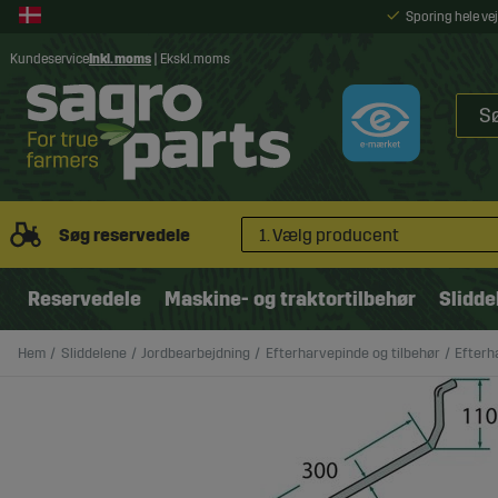
Sporing hele v
Kundeservice
Inkl. moms
|
Ekskl. moms
Søg reservedele
1. Vælg producent
Reservedele
Maskine- og traktortilbehør
Slidde
Hem
Sliddelene
Jordbearbejdning
Efterharvepinde og tilbehør
Efterh