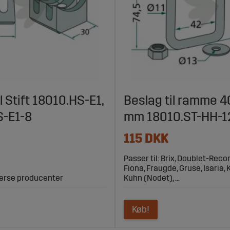
l Stift 18010.HS-E1,
Beslag til ramme 
S-E1-8
mm 18010.ST-HH-1
115 DKK
Passer til: Brix, Doublet-Recor
Fiona, Fraugde, Gruse, Isaria, 
iverse producenter
Kuhn (Nodet), ...
Køb!