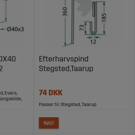
40X40
Efterharvspind
2
Stegsted,Taarup
74 DKK
d, Evers,
Kongskilde,
Passer til: Stegsted, Taarup
Køb!