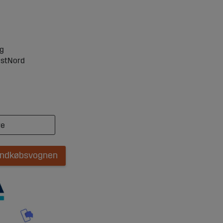
ng
ostNord
 indkøbsvognen