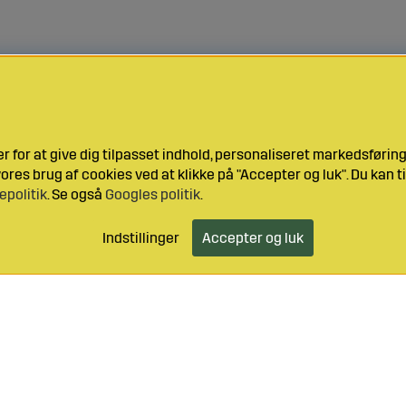
 for at give dig tilpasset indhold, personaliseret markedsføri
res brug af cookies ved at klikke på "Accepter og luk". Du kan ti
epolitik
. Se også
Googles politik
.
Indstillinger
Accepter og luk