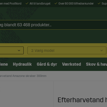
ejen med PostNord
Alt til landbruget
Over 60 000 tilfredse kunder
Sup
2. Vælg model
lene
Hydraulik
Gård & dyr
Værksted
Skov & ha
arvetand Amazone skraber 300mm
Efterharvetand 