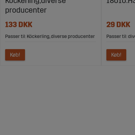
Köckerling,diverse
18010.H
producenter
133 DKK
29 DKK
Passer til: Köckerling, diverse producenter
Passer til: d
Køb!
Køb!