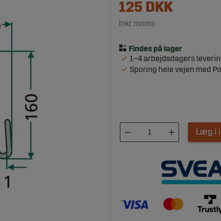
125
DKK
Inkl. moms
1–4 arbejdsdagers leveri
Sporing hele vejen med P
Læg i