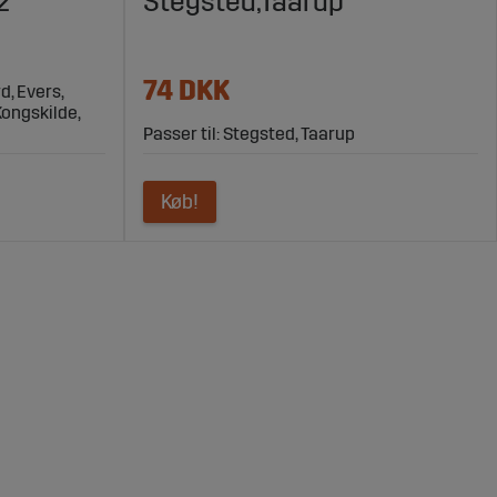
2
Stegsted,Taarup
74 DKK
d, Evers,
Kongskilde,
Passer til: Stegsted, Taarup
Køb!