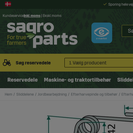
Sporing hele v
Kundeservice
Inkl. moms
|
Ekskl. moms
Søg reservedele
1. Vælg producent
Reservedele
Maskine- og traktortilbehør
Slidde
Hem
Sliddelene
Jordbearbejdning
Efterharvepinde og tilbehør
Efterh