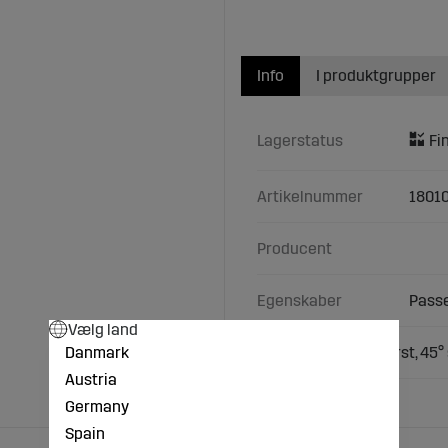
Info
I produktgrupper
Lagerstatus
Artikelnummer
18010
Producent
Egenskaber
Passe
Vælg land
Danmark
Efterharvpind bagerst, 45° 
Austria
Germany
Spain