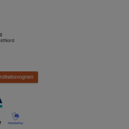
ng
ostNord
 indkøbsvognen