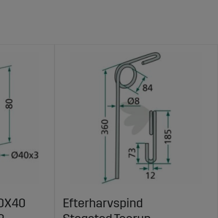
40X40
Efterharvspind