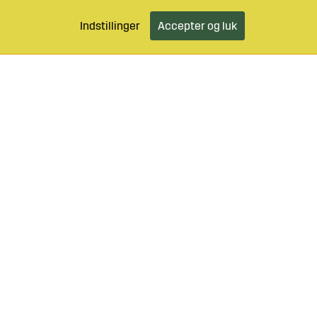
Indstillinger
Accepter og luk
46 499 490 55
Log ind
Kundeservice
o@sagroparts.dk
elser
Klik her