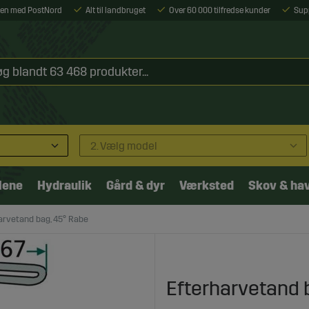
ejen med PostNord
Alt til landbruget
Over 60 000 tilfredse kunder
Sup
2. Vælg model
lene
Hydraulik
Gård & dyr
Værksted
Skov & ha
arvetand bag, 45° Rabe
Efterharvetand 