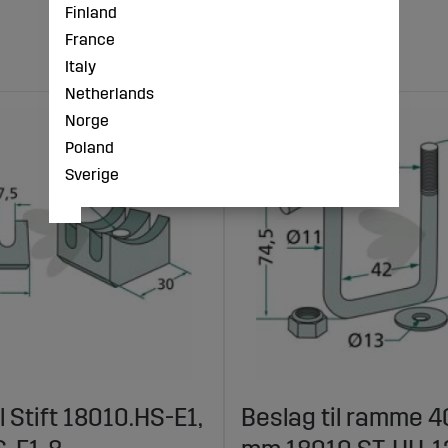
Finland
France
Italy
Netherlands
Norge
Poland
Sverige
l Stift 18010.HS-E1,
Beslag til ramme 