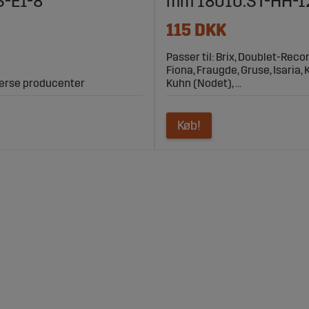
S-E1-8
mm 18010.ST-HH-1
115 DKK
Passer til: Brix, Doublet-Recor
Fiona, Fraugde, Gruse, Isaria, 
iverse producenter
Kuhn (Nodet), ...
Køb!