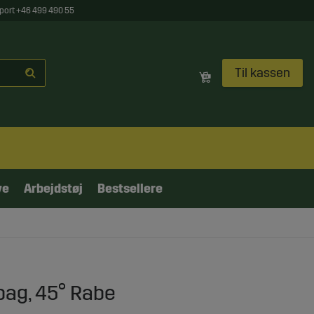
port +46 499 490 55
Til kassen
ve
Arbejdstøj
Bestsellere
bag, 45° Rabe