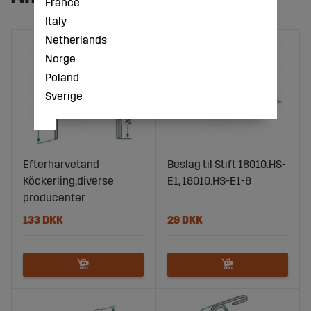
France
Italy
Netherlands
Norge
Poland
Sverige
Efterharvetand
Beslag til Stift 18010.HS-
Köckerling,diverse
E1, 18010.HS-E1-8
producenter
133 DKK
29 DKK