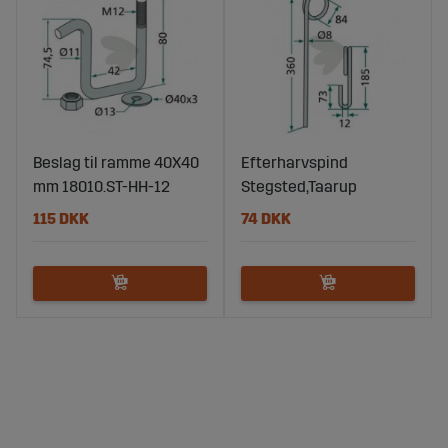
Beslag til ramme 40X40
Efterharvspind
mm 18010.ST-HH-12
Stegsted,Taarup
115 DKK
74 DKK