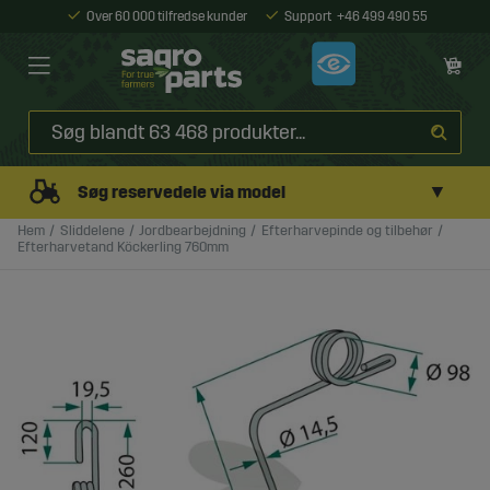
Over 60 000 tilfredse kunder
Support
+46 499 490 55
▼
Søg reservedele via model
Hem
Sliddelene
Jordbearbejdning
Efterharvepinde og tilbehør
Efterharvetand Köckerling 760mm