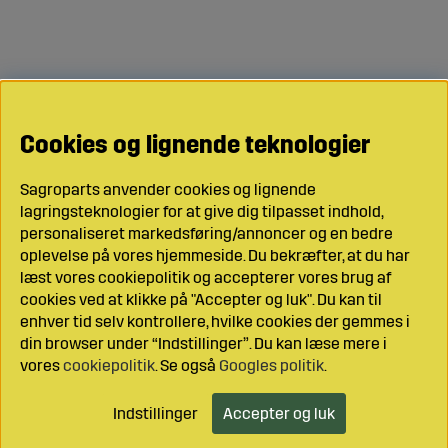
Cookies og lignende teknologier
Sagroparts anvender cookies og lignende
lagringsteknologier for at give dig tilpasset indhold,
personaliseret markedsføring/annoncer og en bedre
oplevelse på vores hjemmeside. Du bekræfter, at du har
læst vores cookiepolitik og accepterer vores brug af
cookies ved at klikke på "Accepter og luk". Du kan til
enhver tid selv kontrollere, hvilke cookies der gemmes i
din browser under “Indstillinger”. Du kan læse mere i
vores
cookiepolitik
. Se også
Googles politik
.
Indstillinger
Accepter og luk
Læg i indkøbsvognen