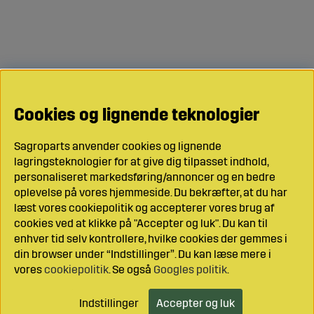
Cookies og lignende teknologier
Sagroparts anvender cookies og lignende
lagringsteknologier for at give dig tilpasset indhold,
personaliseret markedsføring/annoncer og en bedre
oplevelse på vores hjemmeside. Du bekræfter, at du har
læst vores cookiepolitik og accepterer vores brug af
cookies ved at klikke på "Accepter og luk". Du kan til
enhver tid selv kontrollere, hvilke cookies der gemmes i
din browser under “Indstillinger”. Du kan læse mere i
vores
cookiepolitik
. Se også
Googles politik
.
Indstillinger
Accepter og luk
Læg i indkøbsvognen