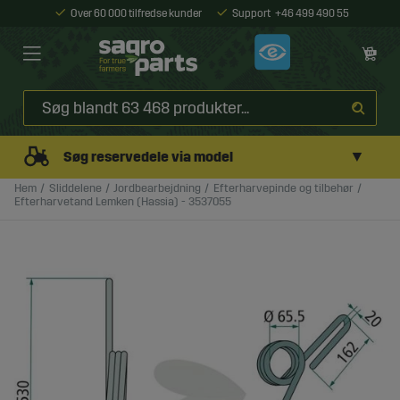
Over 60 000 tilfredse kunder
Support
+46 499 490 55
▼
Søg reservedele via model
Hem
Sliddelene
Jordbearbejdning
Efterharvepinde og tilbehør
Efterharvetand Lemken (Hassia) - 3537055