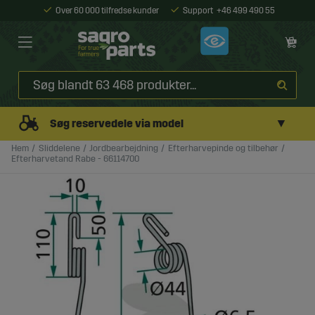
Over 60 000 tilfredse kunder
Support
+46 499 490 55
▼
Søg reservedele via model
Hem
Sliddelene
Jordbearbejdning
Efterharvepinde og tilbehør
Efterharvetand Rabe - 66114700