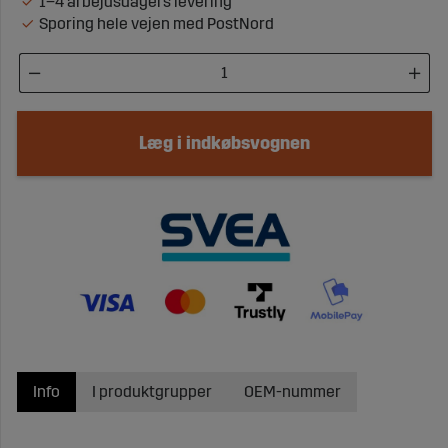
1–4 arbejdsdagers levering
Sporing hele vejen med PostNord
Læg i indkøbsvognen
Info
I produktgrupper
OEM-nummer