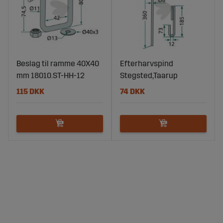
Beslag til ramme 40X40
Efterharvspind
mm 18010.ST-HH-12
Stegsted,Taarup
115 DKK
74 DKK