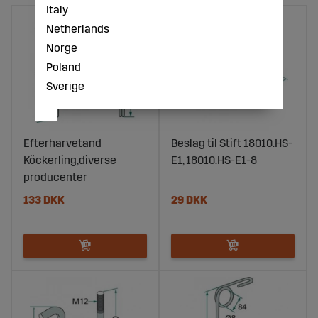
Italy
Netherlands
Norge
Poland
Sverige
Efterharvetand
Beslag til Stift 18010.HS-
Köckerling,diverse
E1, 18010.HS-E1-8
producenter
133 DKK
29 DKK