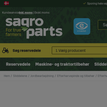
Sporing hele v
Kundeservice
Inkl. moms
|
Ekskl. moms
Søg reservedele
1. Vælg producent
Reservedele
Maskine- og traktortilbehør
Slidde
Hem
Sliddelene
Jordbearbejdning
Efterharvepinde og tilbehør
Efterh