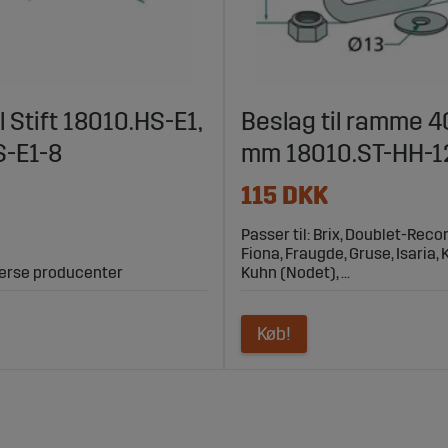
l Stift 18010.HS-E1,
Beslag til ramme 
S-E1-8
mm 18010.ST-HH-1
115 DKK
Passer til: Brix, Doublet-Recor
Fiona, Fraugde, Gruse, Isaria, 
iverse producenter
Kuhn (Nodet), ...
Køb!