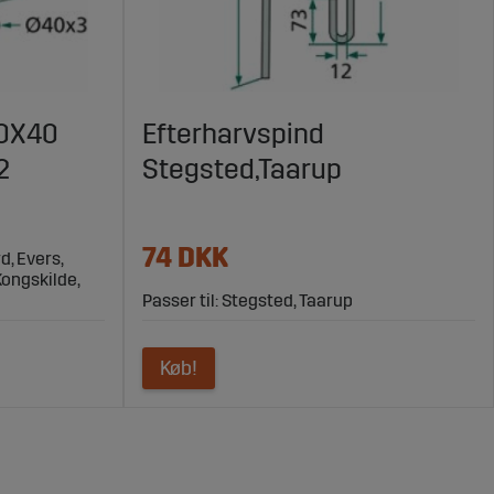
40X40
Efterharvspind
2
Stegsted,Taarup
74 DKK
d, Evers,
Kongskilde,
Passer til: Stegsted, Taarup
Køb!