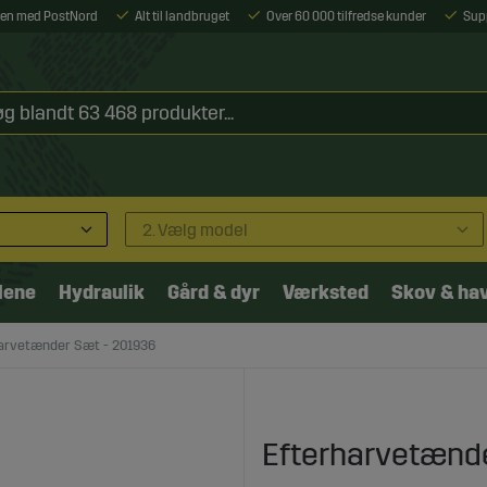
ejen med PostNord
Alt til landbruget
Over 60 000 tilfredse kunder
Sup
2. Vælg model
lene
Hydraulik
Gård & dyr
Værksted
Skov & ha
arvetænder Sæt - 201936
Efterharvetænd