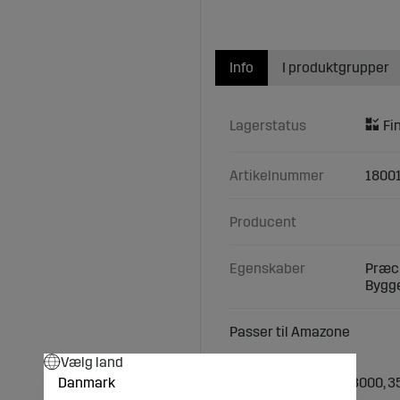
Info
I produktgrupper
Lagerstatus
Artikelnummer
1800
Producent
Egenskaber
Præci
Bygge
Passer til Amazone
Vælg land
Typer/Modeller:
Danmark
Amazone: AD 2500, 3000, 35
4000 Special