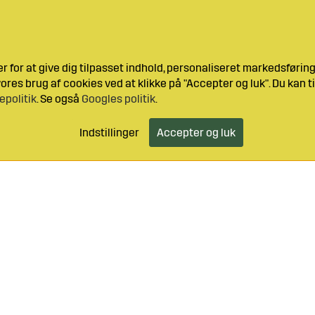
 for at give dig tilpasset indhold, personaliseret markedsføri
res brug af cookies ved at klikke på "Accepter og luk". Du kan ti
epolitik
. Se også
Googles politik
.
Indstillinger
Accepter og luk