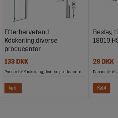
Efterharvetand
Beslag ti
Köckerling,diverse
18010.H
producenter
133 DKK
29 DKK
Passer til: Köckerling, diverse producenter
Passer til: d
Køb!
Køb!