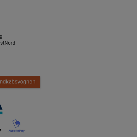
ng
ostNord
 indkøbsvognen