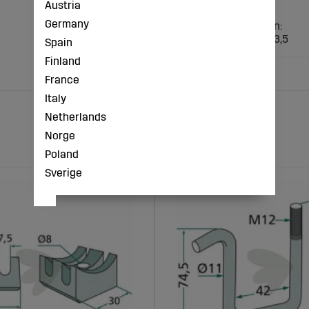
Austria
Germany
Teknisk specifikation:
Arbejdsbredde (m): 3,5
Spain
Finland
France
Italy
Netherlands
Norge
Poland
Sverige