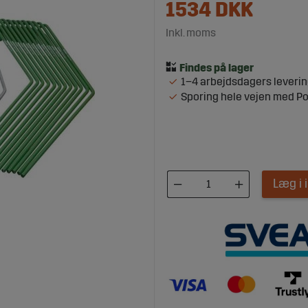
1534
DKK
Inkl. moms
1–4 arbejdsdagers leveri
Sporing hele vejen med P
Læg i