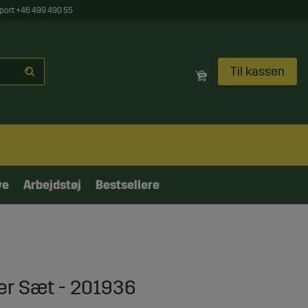
port +46 499 490 55
Til kassen
ve
Arbejdstøj
Bestsellere
er Sæt - 201936